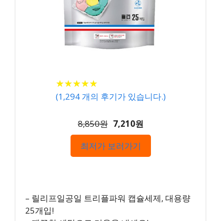
★
★
★
★
★
★
★
★
★
★
(
1,294
개의 후기가 있습니다.)
8,850원
7,210원
최저가 보러가기
– 릴리프일공일 트리플파워 캡슐세제, 대용량
25개입!