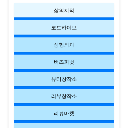
삶의지적
코드하이브
성형외과
버즈피벗
뷰티창작소
리뷰창작소
리뷰마켓