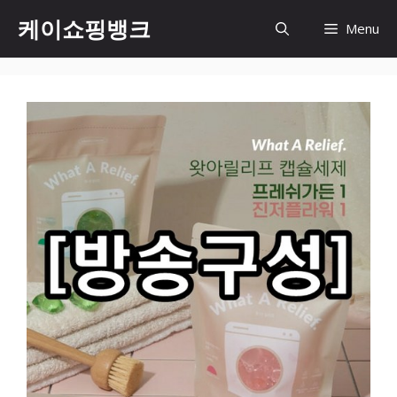
Skip
케이쇼핑뱅크
Menu
to
content