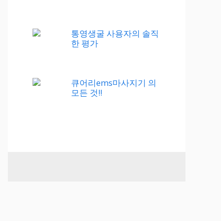
통영생굴 사용자의 솔직
한 평가
큐어리ems마사지기 의
모든 것!!