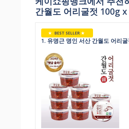
케이쇼핑뱅크에서 추천하
간월도 어리굴젓 100g x
★
BEST SELLER
★
1. 유명근 명인 서산 간월도 어리굴젓10