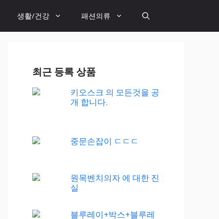
생활/건강
패션의류
최근 등록 상품
키오스크 의 모든것을 공
개 합니다.
중문손잡이 ㄷㄷㄷ
원목벤치의자 에 대한 진
실
블루레이+박스+블루레