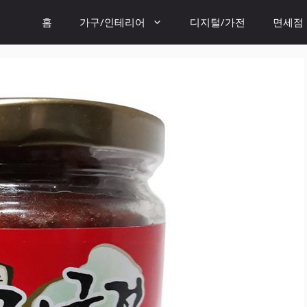
홈
가구/인테리어
디지털/가전
면세점