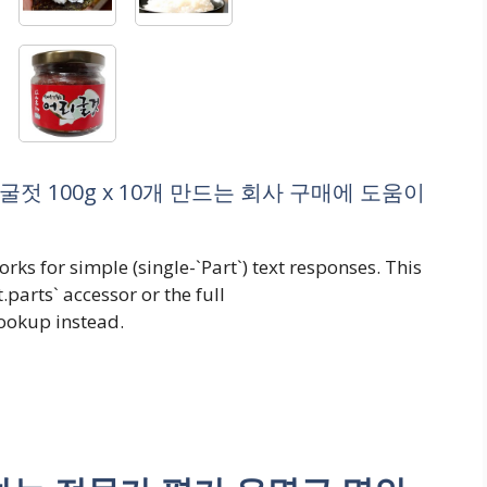
젓 100g x 10개 만드는 회사 구매에 도움이
rks for simple (single-`Part`) text responses. This
.parts` accessor or the full
lookup instead.