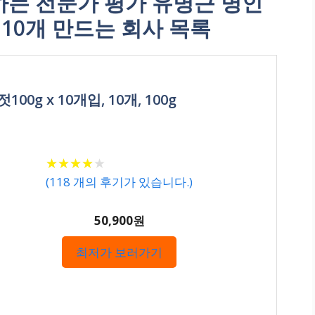
는 전문가 평가 유명근 명인
 10개 만드는 회사 목록
0g x 10개입, 10개, 100g
★
★
★
★
★
★
★
★
★
★
(
118
개의 후기가 있습니다.)
50,900원
최저가 보러가기