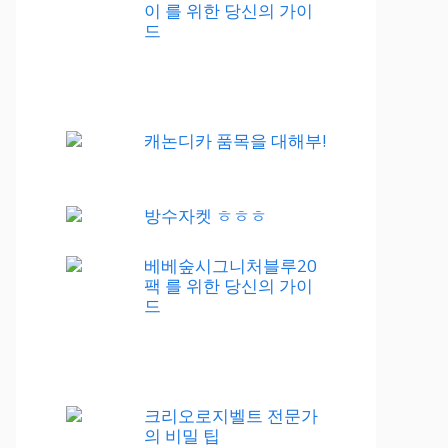
이 를 위한 당신의 가이
드
캐논디카 품목을 대해부!
방수자켓 ㅎㅎㅎ
베베숲시그니처블루20
팩 를 위한 당신의 가이
드
크리오로지벨트 전문가
의 비밀 팁