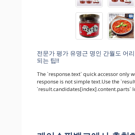
전문가 평가 유명근 명인 간월도 어리굴
되는 팁!!
The `response.text` quick accessor only wo
response is not simple text.Use the `result
`result.candidates[index].content.parts` 