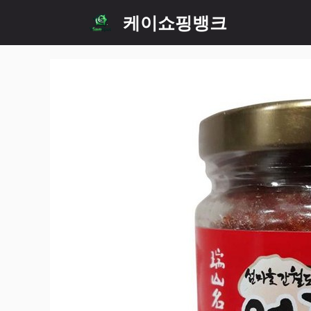
Skip
케이쇼핑뱅크
to
content