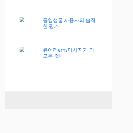
통영생굴 사용자의 솔직
한 평가
큐어리ems마사지기 의
모든 것!!