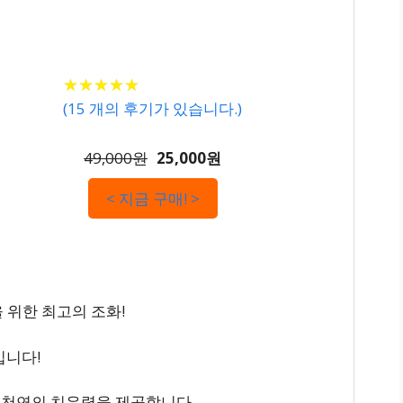
★
★
★
★
★
★
★
★
★
★
(
15
개의 후기가 있습니다.)
49,000원
25,000원
< 지금 구매! >
 위한 최고의 조화!
입니다!
없이 천연의 치유력을 제공합니다.