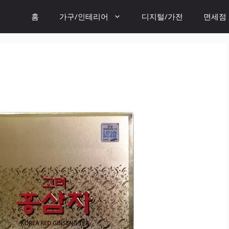
홈
가구/인테리어
디지털/가전
면세점