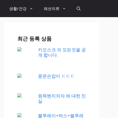
생활/건강
패션의류
최근 등록 상품
키오스크 의 모든것을 공
개 합니다.
중문손잡이 ㄷㄷㄷ
원목벤치의자 에 대한 진
실
블루레이+박스+블루레