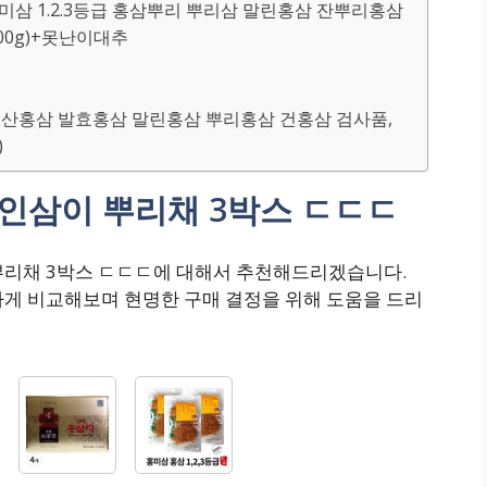
홍미삼 1.2.3등급 홍삼뿌리 뿌리삼 말린홍삼 잔뿌리홍삼
300g)+못난이대추
) 금산홍삼 발효홍삼 말린홍삼 뿌리홍삼 건홍삼 검사품,
)
인삼이 뿌리채 3박스 ㄷㄷㄷ
뿌리채 3박스 ㄷㄷㄷ에 대해서 추천해드리겠습니다.
하게 비교해보며 현명한 구매 결정을 위해 도움을 드리