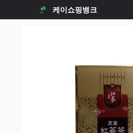
Skip
케이쇼핑뱅크
to
content