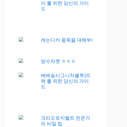
이 를 위한 당신의 가이
드
캐논디카 품목을 대해부!
방수자켓 ㅎㅎㅎ
베베숲시그니처블루20
팩 를 위한 당신의 가이
드
크리오로지벨트 전문가
의 비밀 팁