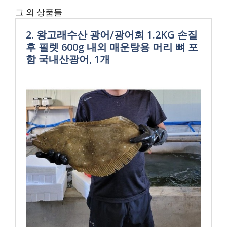
그 외 상품들
2. 왕고래수산 광어/광어회 1.2KG 손질
후 필렛 600g 내외 매운탕용 머리 뼈 포
함 국내산광어, 1개