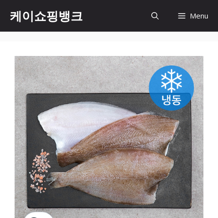
Skip
케이쇼핑뱅크
Menu
to
content