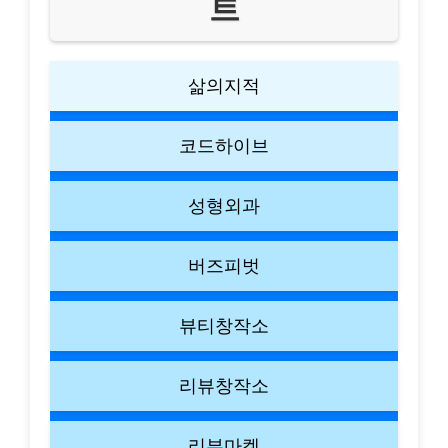
트
삶의지적
코드하이브
성형외과
버즈피벗
뷰티창작소
리뷰창작소
리뷰마켓