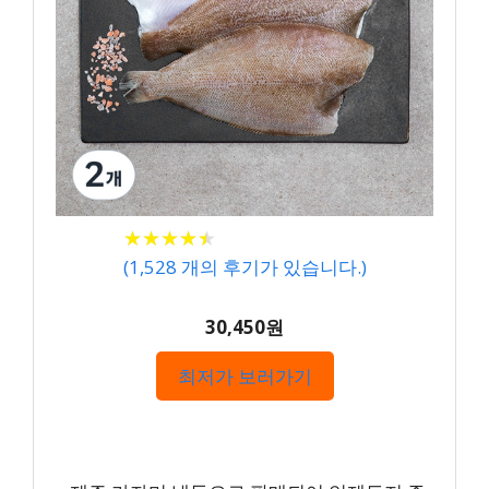
★
★
★
★
★
★
★
★
★
★
(
1,528
개의 후기가 있습니다.)
30,450원
최저가 보러가기