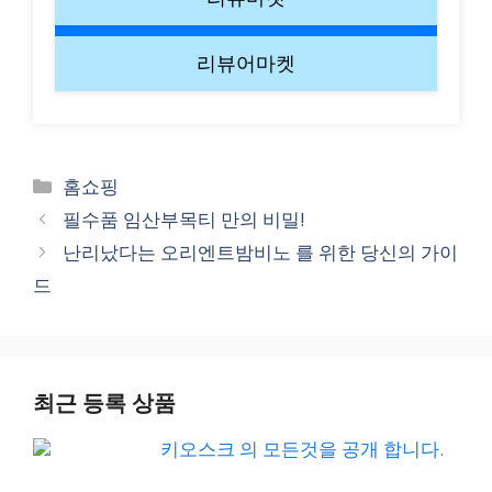
리뷰어마켓
Categories
홈쇼핑
필수품 임산부목티 만의 비밀!
난리났다는 오리엔트밤비노 를 위한 당신의 가이
드
최근 등록 상품
키오스크 의 모든것을 공개 합니다.