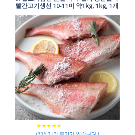
빨간고기생선 10-11미 약1kg, 1kg, 1개
★
★
★
★
★
★
★
★
★
★
(
315
개의 후기가 있습니다.)