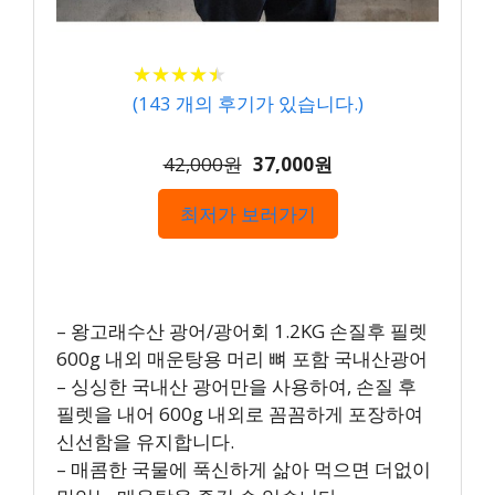
★
★
★
★
★
★
★
★
★
★
(
143
개의 후기가 있습니다.)
42,000원
37,000원
최저가 보러가기
– 왕고래수산 광어/광어회 1.2KG 손질후 필렛
600g 내외 매운탕용 머리 뼈 포함 국내산광어
– 싱싱한 국내산 광어만을 사용하여, 손질 후
필렛을 내어 600g 내외로 꼼꼼하게 포장하여
신선함을 유지합니다.
– 매콤한 국물에 푹신하게 삶아 먹으면 더없이