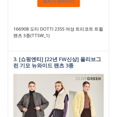
최저가 보러가기
166908 도티 DOTTI 23SS 여성 트리코트 트윌
팬츠 3종(TTSW_1)
3. [쇼핑엔티] [22년 FW신상] 올리브그
린 기모 뉴와이드 팬츠 3종