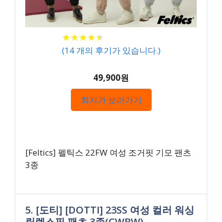
★
★
★
★
★
★
★
★
★
★
(
14
개의 후기가 있습니다.)
49,900원
최저가 보러가기
[Feltics] 펠틱스 22FW 여성 조거핏 기모 팬츠
3종
5. [도티] [DOTTI] 23SS 여성 컬러 워싱
릴렉스핏 팬츠 3종(CWBW)