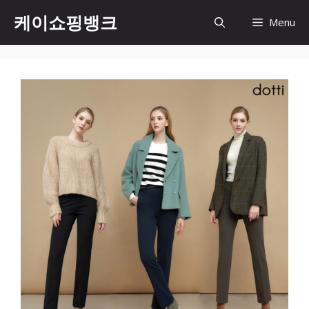
Skip
케이쇼핑뱅크
Menu
to
content