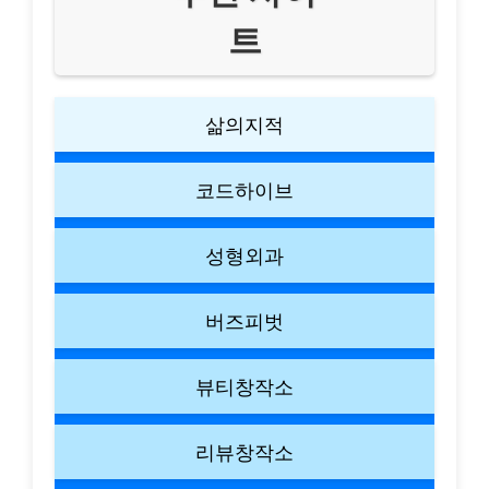
트
삶의지적
코드하이브
성형외과
버즈피벗
뷰티창작소
리뷰창작소