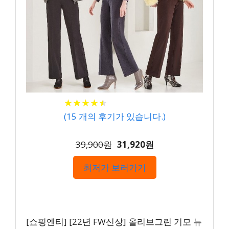
★
★
★
★
★
★
★
★
★
★
(
15
개의 후기가 있습니다.)
39,900원
31,920원
최저가 보러가기
[쇼핑엔티] [22년 FW신상] 올리브그린 기모 뉴