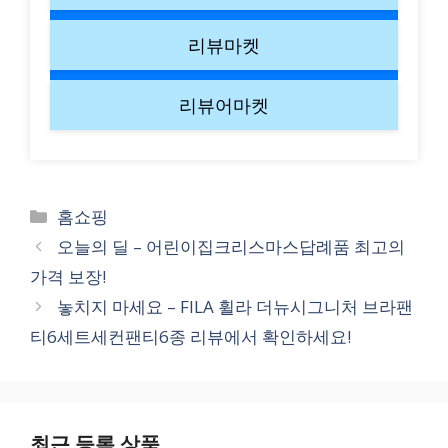
리뷰마켓
리뷰어마켓
Categories
홈쇼핑
오늘의 딜 – 어린이집크리스마스답례품 최고의
가격 보장!
놓치지 마세요 – FILA 휠라 더뉴시그니처 브라팬
티6세트세컨팬티6종 리뷰에서 확인하세요!
최근 등록 상품