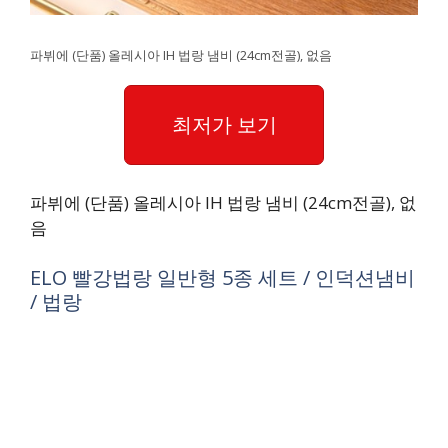
파뷔에 (단품) 올레시아 IH 법랑 냄비 (24cm전골), 없음
최저가 보기
파뷔에 (단품) 올레시아 IH 법랑 냄비 (24cm전골), 없
음
ELO 빨강법랑 일반형 5종 세트 / 인덕션냄비
/ 법랑