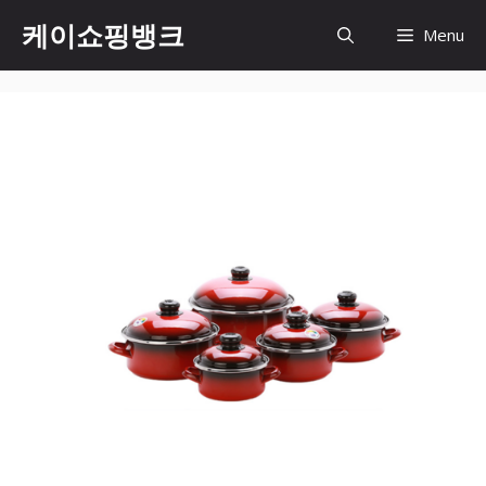
Skip
케이쇼핑뱅크
Menu
to
content