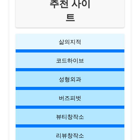
추천 사이
트
삶의지적
코드하이브
성형외과
버즈피벗
뷰티창작소
리뷰창작소