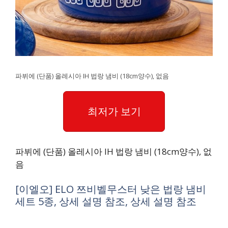
파뷔에 (단품) 올레시아 IH 법랑 냄비 (18cm양수), 없음
최저가 보기
파뷔에 (단품) 올레시아 IH 법랑 냄비 (18cm양수), 없
음
[이엘오] ELO 쯔비벨무스터 낮은 법랑 냄비
세트 5종, 상세 설명 참조, 상세 설명 참조