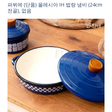
파뷔에 (단품) 올레시아 IH 법랑 냄비 (24cm
전골), 없음