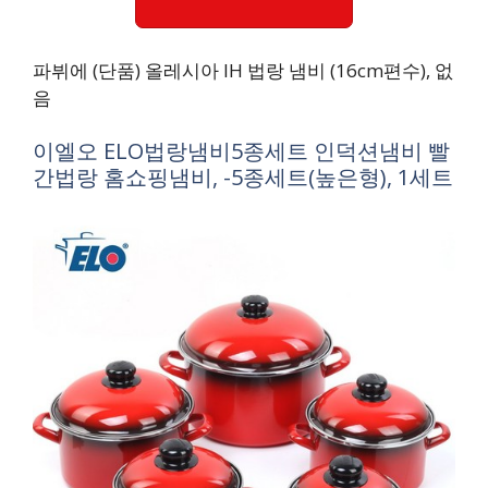
파뷔에 (단품) 올레시아 IH 법랑 냄비 (16cm편수), 없
음
이엘오 ELO법랑냄비5종세트 인덕션냄비 빨
간법랑 홈쇼핑냄비, -5종세트(높은형), 1세트