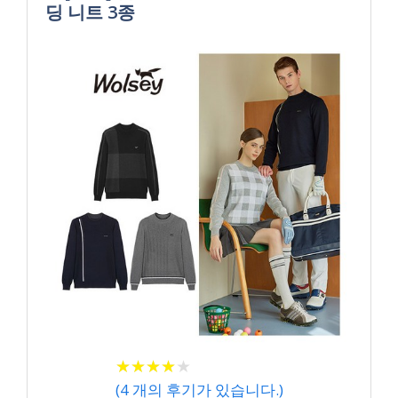
딩 니트 3종
★
★
★
★
★
★
★
★
★
★
(
4
개의 후기가 있습니다.)