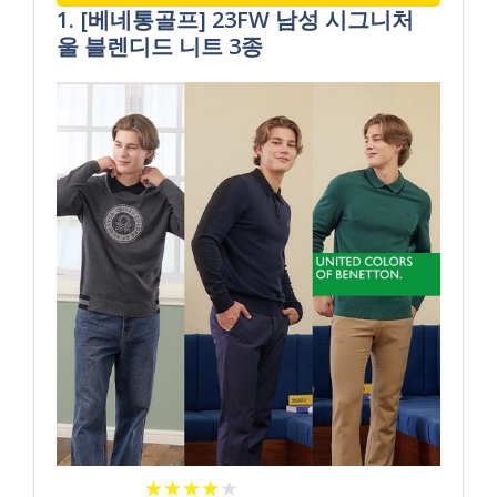
1. [베네통골프] 23FW 남성 시그니처
울 블렌디드 니트 3종
★
★
★
★
★
★
★
★
★
★