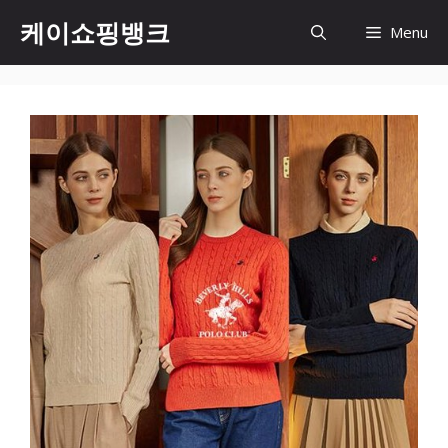
Skip
케이쇼핑뱅크
Menu
to
content