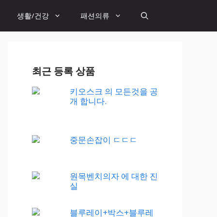
생활/건강
패션의류
최근 등록 상품
키오스크 의 모든것을 공
개 합니다.
중문손잡이 ㄷㄷㄷ
원목벤치의자 에 대한 진
실
블루레이+박스+블루레