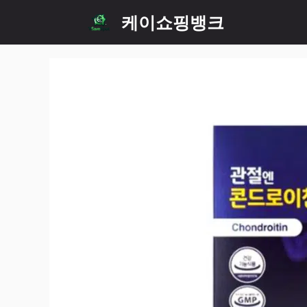
Skip
케이쇼핑뱅크
to
content