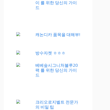
이 를 위한 당신의 가이
드
캐논디카 품목을 대해부!
방수자켓 ㅎㅎㅎ
베베숲시그니처블루20
팩 를 위한 당신의 가이
드
크리오로지벨트 전문가
의 비밀 팁