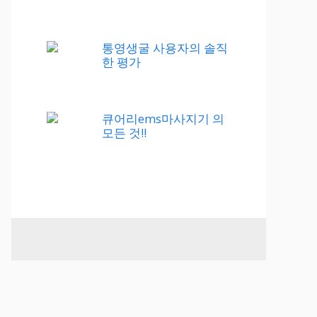
통영생굴 사용자의 솔직
한 평가
큐어리ems마사지기 의
모든 것!!