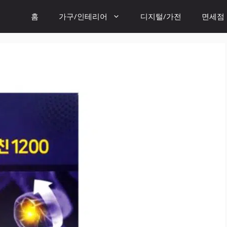
홈
가구/인테리어
디지털/가전
면세점