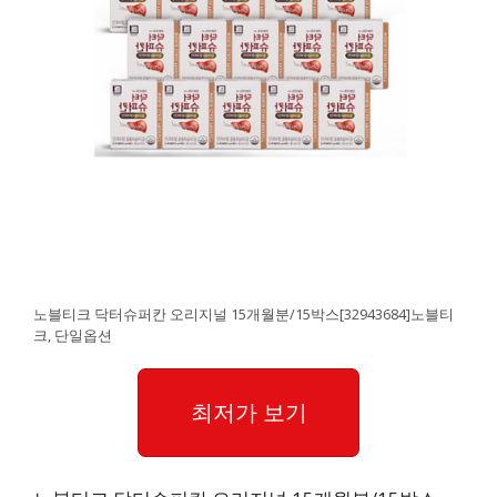
노블티크 닥터슈퍼칸 오리지널 15개월분/15박스[32943684]노블티
크, 단일옵션
최저가 보기