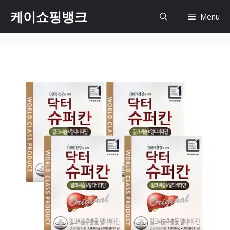
Skip
케이쇼핑뱅크
Menu
to
content