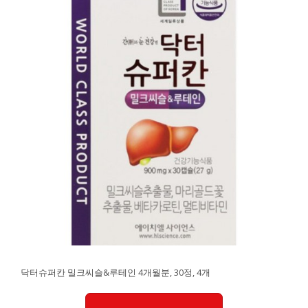
닥터슈퍼칸 밀크씨슬&루테인 4개월분, 30정, 4개