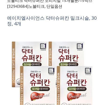
노블티크 닥터슈퍼칸 오리지널 15개월분/15박스
[32943684]노블티크, 단일옵션
에이치엘사이언스 닥터슈퍼칸 밀크시슬, 30
정, 4개