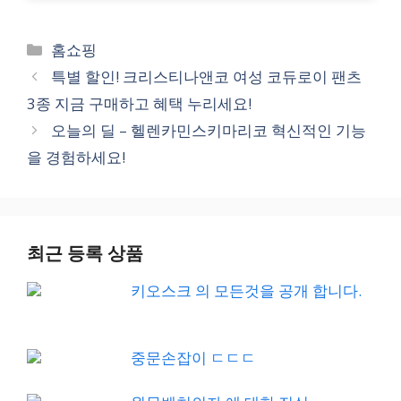
Categories
홈쇼핑
특별 할인! 크리스티나앤코 여성 코듀로이 팬츠
3종 지금 구매하고 혜택 누리세요!
오늘의 딜 – 헬렌카민스키마리코 혁신적인 기능
을 경험하세요!
최근 등록 상품
키오스크 의 모든것을 공개 합니다.
중문손잡이 ㄷㄷㄷ