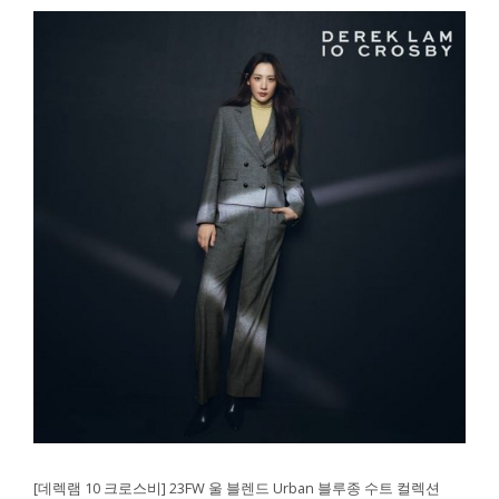
[데렉램 10 크로스비] 23FW 울 블렌드 Urban 블루종 수트 컬렉션