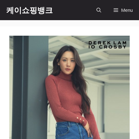
Skip
케이쇼핑뱅크
Menu
to
content