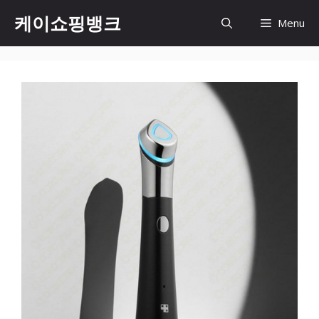
Skip
케이쇼핑뱅크
Menu
to
content