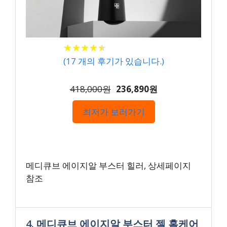
★
★
★
★
★
★
★
★
★
★
(
17
개의 후기가 있습니다.)
418,000원
236,890원
최저가 보러가기
메디큐브 에이지알 부스터 힐러, 상세페이지
참조
4. 메디큐브 에이지알 부스터 젤 홈케어