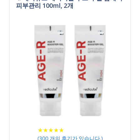
피부관리 100ml, 2개
★
★
★
★
★
★
★
★
★
★
(
300
개의 후기가 있습니다.)