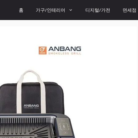
홈
가구/인테리어
디지털/가전
면세점