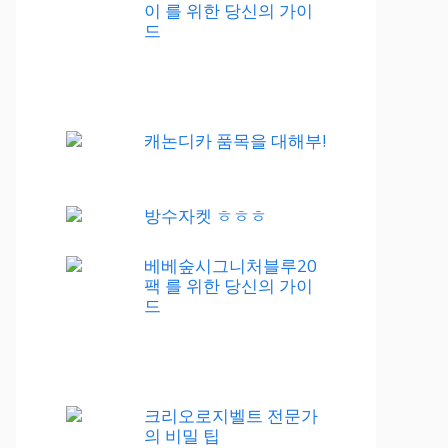
이 를 위한 당신의 가이
드
캐논디카 품목을 대해부!
방수자켓 ㅎㅎㅎ
베베숲시그니처블루20
팩 를 위한 당신의 가이
드
크리오로지벨트 전문가
의 비밀 팁