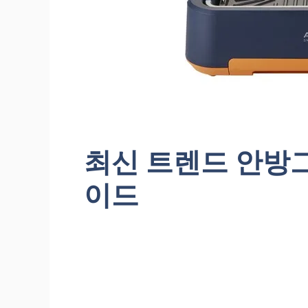
최신 트렌드 안방그
이드