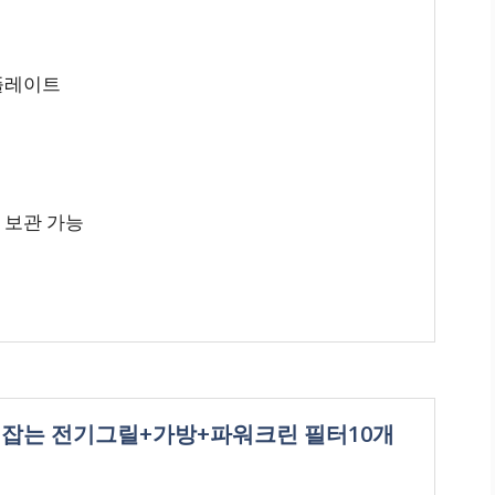
 플레이트
 보관 가능
 냄새잡는 전기그릴+가방+파워크린 필터10개