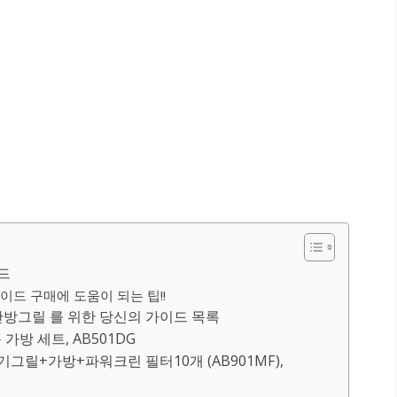
드
이드 구매에 도움이 되는 팁!!
방그릴 를 위한 당신의 가이드 목록
가방 세트, AB501DG
기그릴+가방+파워크린 필터10개 (AB901MF),