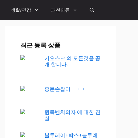
생활/건강
패션의류
최근 등록 상품
키오스크 의 모든것을 공
개 합니다.
중문손잡이 ㄷㄷㄷ
원목벤치의자 에 대한 진
실
블루레이+박스+블루레