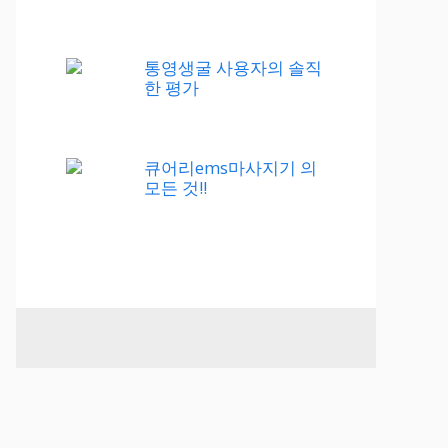
통영생굴 사용자의 솔직
한 평가
큐어리ems마사지기 의
모든 것!!