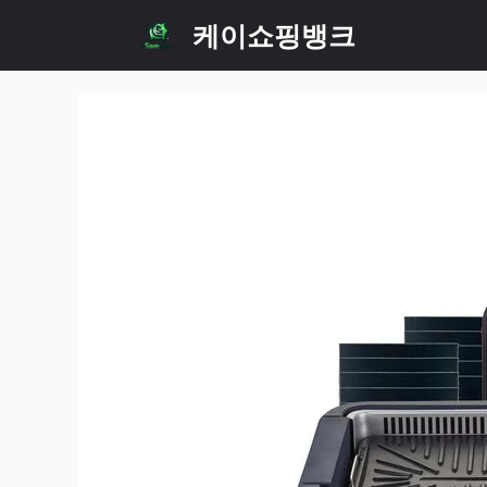
Skip
케이쇼핑뱅크
to
content