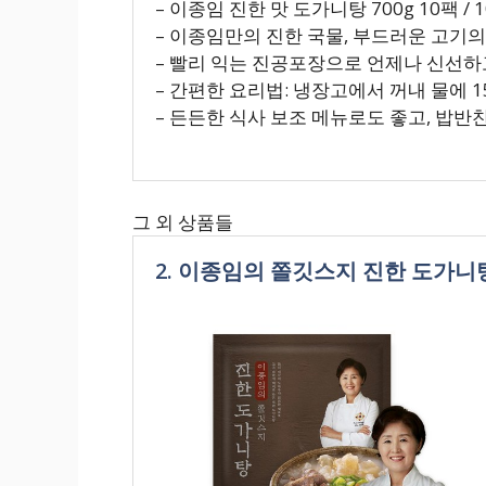
– 이종임 진한 맛 도가니탕 700g 10팩 / 
– 이종임만의 진한 국물, 부드러운 고기
– 빨리 익는 진공포장으로 언제나 신선하
– 간편한 요리법: 냉장고에서 꺼내 물에 1
– 든든한 식사 보조 메뉴로도 좋고, 밥반
그 외 상품들
2. 이종임의 쫄깃스지 진한 도가니탕 7