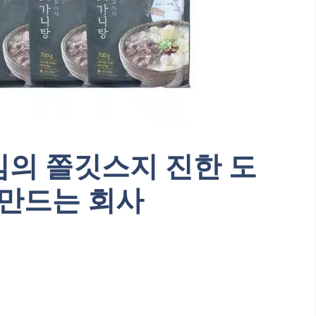
임의 쫄깃스지 진한 도
 만드는 회사