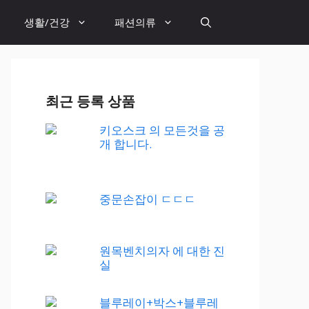
생활/건강
패션의류
최근 등록 상품
키오스크 의 모든것을 공
개 합니다.
중문손잡이 ㄷㄷㄷ
원목벤치의자 에 대한 진
실
블루레이+박스+블루레