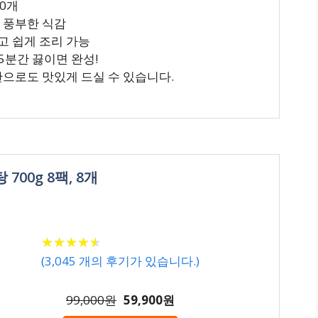
10개
의 풍부한 식감
고 쉽게 조리 가능
5분간 끓이면 완성!
찬으로도 맛있게 드실 수 있습니다.
00g 8팩, 8개
★
★
★
★
★
★
★
★
★
★
(
3,045
개의 후기가 있습니다.)
99,000원
59,900원