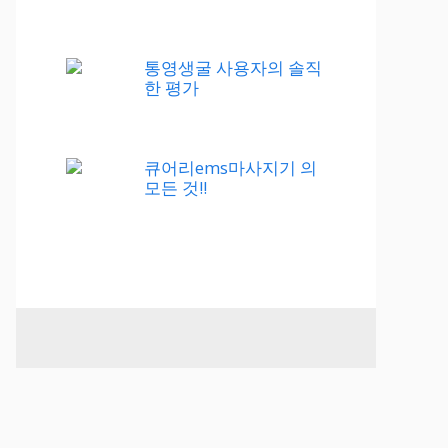
통영생굴 사용자의 솔직
한 평가
큐어리ems마사지기 의
모든 것!!