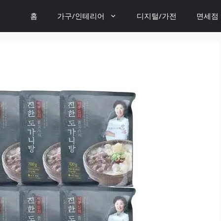
홈
가구/인테리어
디지털/가전
면세점