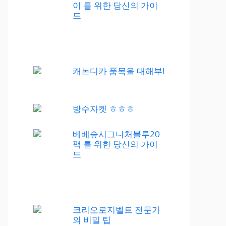
이 를 위한 당신의 가이
드
캐논디카 품목을 대해부!
방수자켓 ㅎㅎㅎ
베베숲시그니처블루20
팩 를 위한 당신의 가이
드
크리오로지벨트 전문가
의 비밀 팁