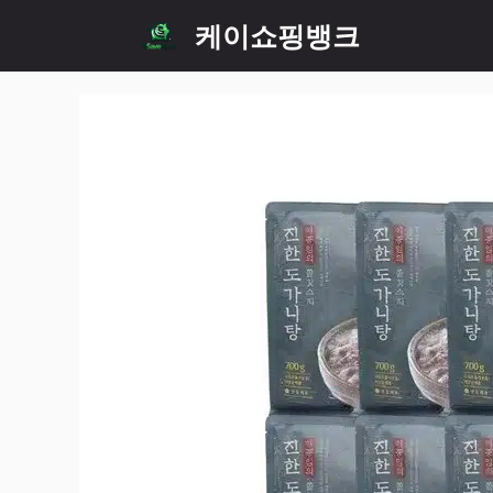
Skip
케이쇼핑뱅크
to
content