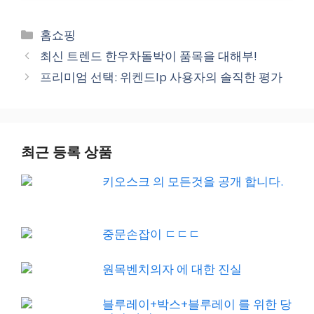
Categories
홈쇼핑
최신 트렌드 한우차돌박이 품목을 대해부!
프리미엄 선택: 위켄드lp 사용자의 솔직한 평가
최근 등록 상품
키오스크 의 모든것을 공개 합니다.
중문손잡이 ㄷㄷㄷ
원목벤치의자 에 대한 진실
블루레이+박스+블루레이 를 위한 당