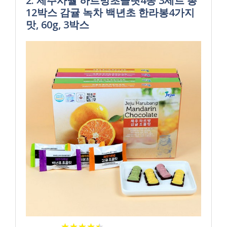
2. 제주사월 하르방초콜릿4종 3세트 총
12박스 감귤 녹차 백년초 한라봉4가지
맛, 60g, 3박스
★
★
★
★
★
★
★
★
★
★