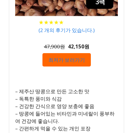
★
★
★
★
★
★
★
★
★
★
(
2
개의 후기가 있습니다.)
47,900원
42,150원
최저가 보러가기
– 제주산 땅콩으로 만든 고소한 맛
– 독특한 풍미와 식감
– 건강한 간식으로 영양 보충에 좋음
– 땅콩에 들어있는 비타민과 미네랄이 풍부하
여 건강에 좋습니다.
– 간편하게 먹을 수 있는 개인 포장