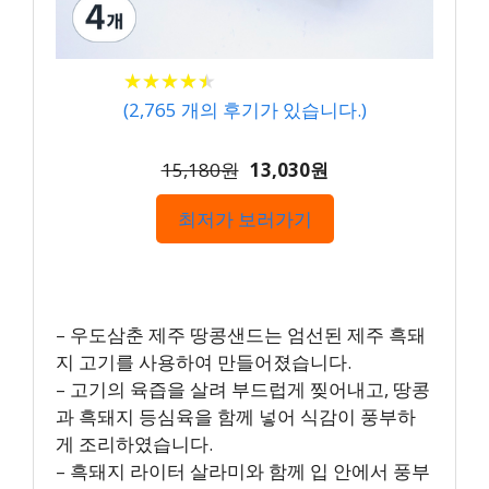
★
★
★
★
★
★
★
★
★
★
(
2,765
개의 후기가 있습니다.)
15,180원
13,030원
최저가 보러가기
– 우도삼춘 제주 땅콩샌드는 엄선된 제주 흑돼
지 고기를 사용하여 만들어졌습니다.
– 고기의 육즙을 살려 부드럽게 찢어내고, 땅콩
과 흑돼지 등심육을 함께 넣어 식감이 풍부하
게 조리하였습니다.
– 흑돼지 라이터 살라미와 함께 입 안에서 풍부