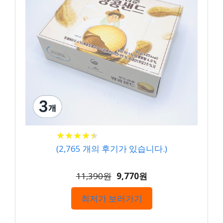
★
★
★
★
★
★
★
★
★
★
(
2,765
개의 후기가 있습니다.)
11,390원
9,770원
최저가 보러가기