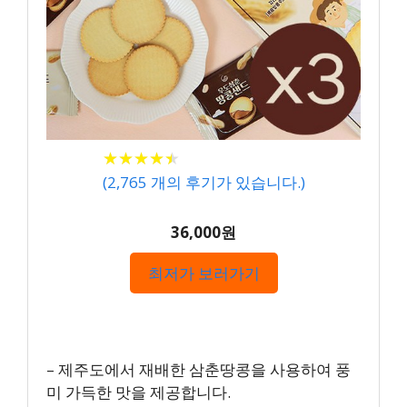
★
★
★
★
★
★
★
★
★
★
(
2,765
개의 후기가 있습니다.)
36,000원
최저가 보러가기
– 제주도에서 재배한 삼춘땅콩을 사용하여 풍
미 가득한 맛을 제공합니다.