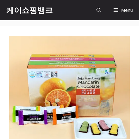
Skip
케이쇼핑뱅크
Menu
to
content