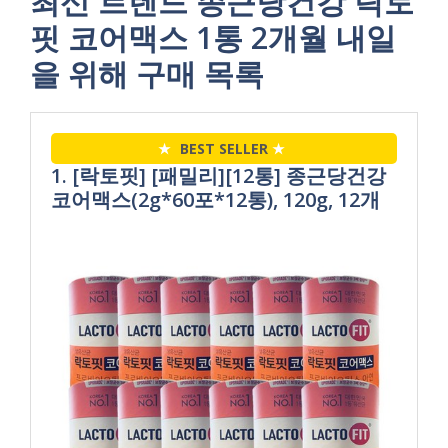
최신 트렌드 종근당건강 락토
핏 코어맥스 1통 2개월 내일
을 위해 구매 목록
★
BEST SELLER
★
1. [락토핏] [패밀리][12통] 종근당건강
코어맥스(2g*60포*12통), 120g, 12개