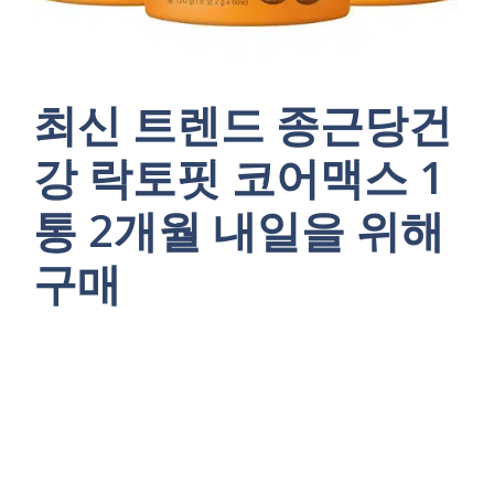
최신 트렌드 종근당건
강 락토핏 코어맥스 1
통 2개월 내일을 위해
구매