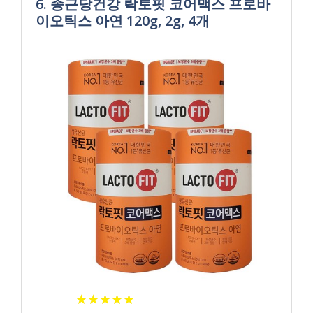
6. 종근당건강 락토핏 코어맥스 프로바
이오틱스 아연 120g, 2g, 4개
★
★
★
★
★
★
★
★
★
★