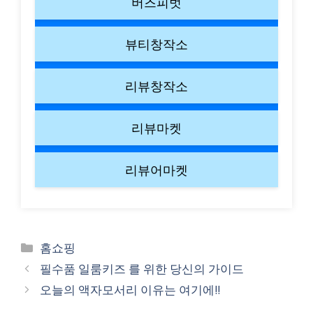
버즈피벗
뷰티창작소
리뷰창작소
리뷰마켓
리뷰어마켓
Categories
홈쇼핑
필수품 일룸키즈 를 위한 당신의 가이드
오늘의 액자모서리 이유는 여기에!!