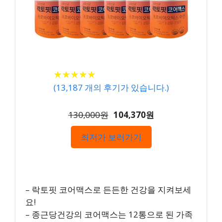
★
★
★
★
★
★
★
★
★
★
(
13,187
개의 후기가 있습니다.)
130,000원
104,370원
최저가 보러가기
– 락토핏 코어맥스로 든든한 건강을 지켜보세
요!
– 종근당건강의 코어맥스는 12통으로 된 가족