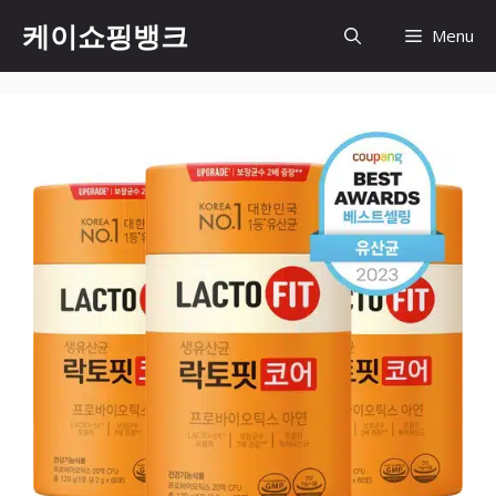
Skip
케이쇼핑뱅크
Menu
to
content