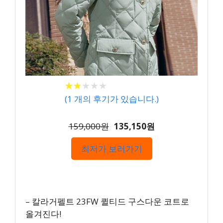
★
★
★
★
★
★
★
★
★
★
(
1
개의 후기가 있습니다.)
159,000원
135,150원
최저가 보러가기
– 칼라거펠트 23FW 퀼티드 구스다운 코트로
올겨진다!