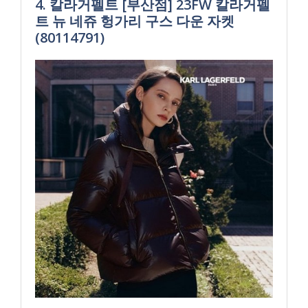
4. 칼라거펠트 [부산점] 23FW 칼라거펠
트 뉴 네쥬 헝가리 구스 다운 자켓
(80114791)