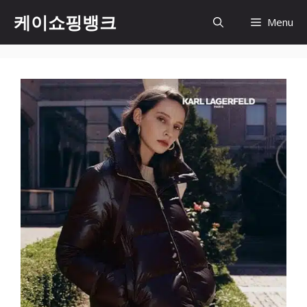
Skip
케이쇼핑뱅크
Menu
to
content