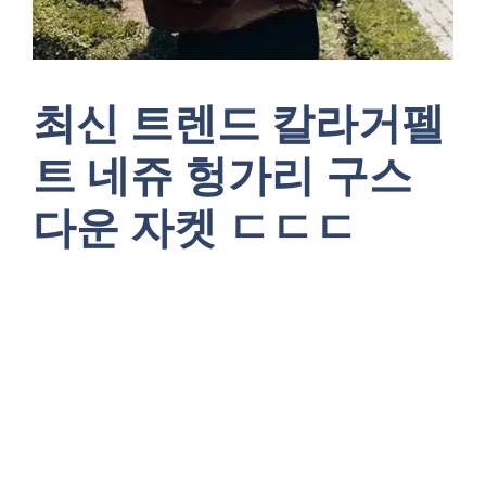
최신 트렌드 칼라거펠
트 네쥬 헝가리 구스
다운 자켓 ㄷㄷㄷ