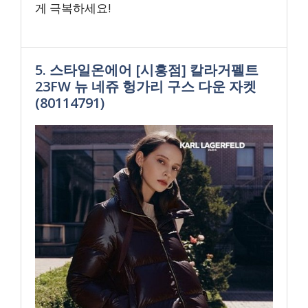
게 극복하세요!
5. 스타일온에어 [시흥점] 칼라거펠트
23FW 뉴 네쥬 헝가리 구스 다운 자켓
(80114791)