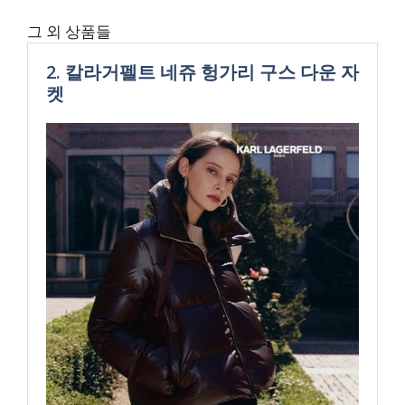
그 외 상품들
2. 칼라거펠트 네쥬 헝가리 구스 다운 자
켓