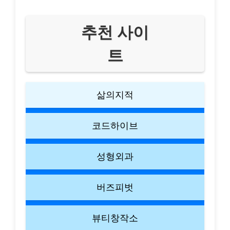
추천 사이
트
삶의지적
코드하이브
성형외과
버즈피벗
뷰티창작소