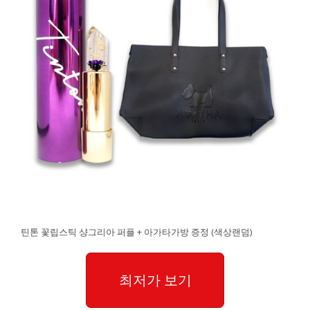
틴톤 꽃립스틱 샹그리아 퍼플 + 아가타가방 증정 (색상랜덤)
최저가 보기