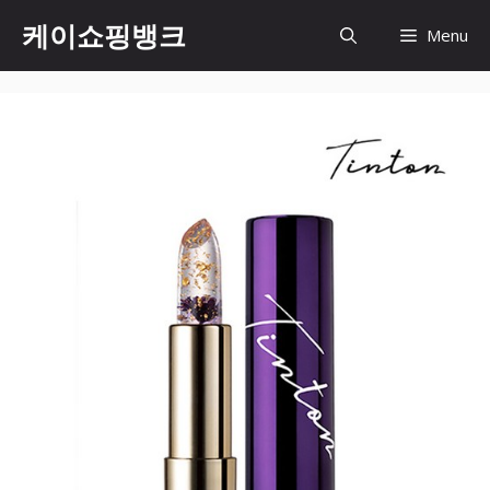
Skip
케이쇼핑뱅크
Menu
to
content