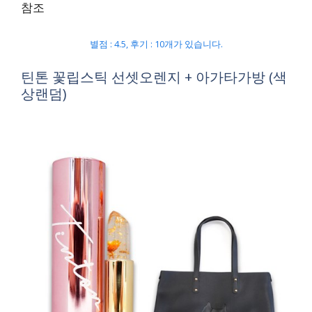
참조
별점 : 4.5, 후기 : 10개가 있습니다.
틴톤 꽃립스틱 선셋오렌지 + 아가타가방 (색
상랜덤)