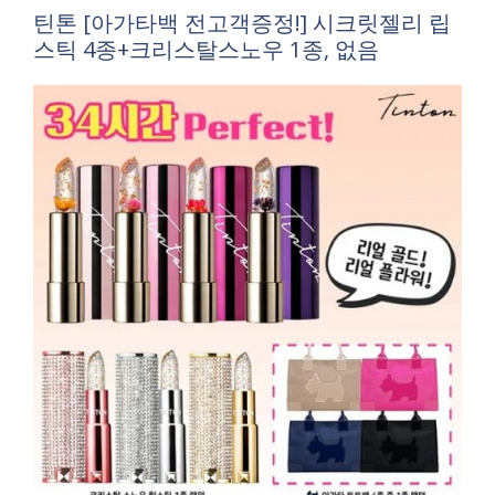
틴톤 [아가타백 전고객증정!] 시크릿젤리 립
스틱 4종+크리스탈스노우 1종, 없음