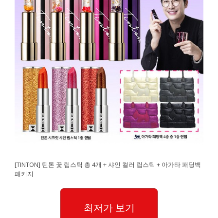
[TINTON] 틴톤 꽃 립스틱 총 4개 + 샤인 컬러 립스틱 + 아가타 패딩백
패키지
최저가 보기