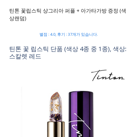
틴톤 꽃립스틱 샹그리아 퍼플 + 아가타가방 증정 (색
상랜덤)
별점 : 4.0, 후기 : 37개가 있습니다.
틴톤 꽃 립스틱 단품 (색상 4종 중 1종), 색상:
스칼렛 레드