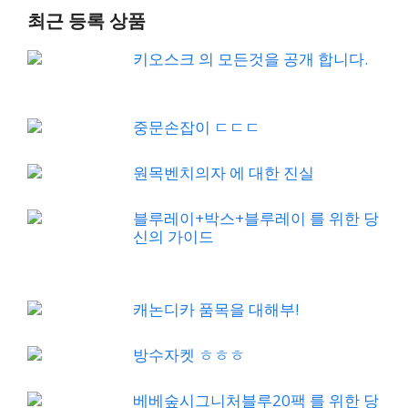
최근 등록 상품
키오스크 의 모든것을 공개 합니다.
중문손잡이 ㄷㄷㄷ
원목벤치의자 에 대한 진실
블루레이+박스+블루레이 를 위한 당
신의 가이드
캐논디카 품목을 대해부!
방수자켓 ㅎㅎㅎ
베베숲시그니처블루20팩 를 위한 당