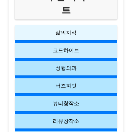
트
삶의지적
코드하이브
성형외과
버즈피벗
뷰티창작소
리뷰창작소