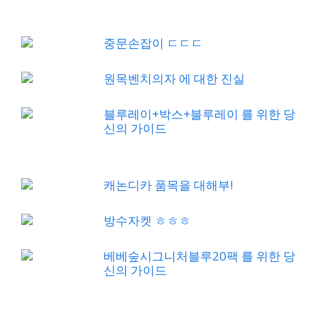
중문손잡이 ㄷㄷㄷ
원목벤치의자 에 대한 진실
블루레이+박스+블루레이 를 위한 당
신의 가이드
캐논디카 품목을 대해부!
방수자켓 ㅎㅎㅎ
베베숲시그니처블루20팩 를 위한 당
신의 가이드