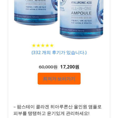
★
★
★
★
★
★
★
★
★
★
(
332
개의 후기가 있습니다.)
60,000원
17,200원
최저가 보러가기
– 팜스테이 콜라겐 히아루론산 올인원 앰플로
피부를 탱탱하고 윤기있게 관리하세요!