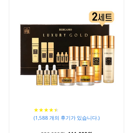
★
★
★
★
★
★
★
★
★
★
(
1,588
개의 후기가 있습니다.)