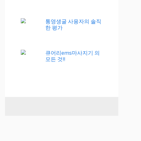
통영생굴 사용자의 솔직
한 평가
큐어리ems마사지기 의
모든 것!!