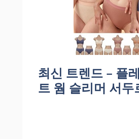
최신 트렌드 – 
트 웜 슬리머 서두