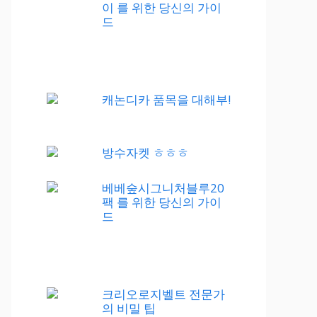
이 를 위한 당신의 가이
드
캐논디카 품목을 대해부!
방수자켓 ㅎㅎㅎ
베베숲시그니처블루20
팩 를 위한 당신의 가이
드
크리오로지벨트 전문가
의 비밀 팁