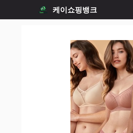
Skip
케이쇼핑뱅크
to
content