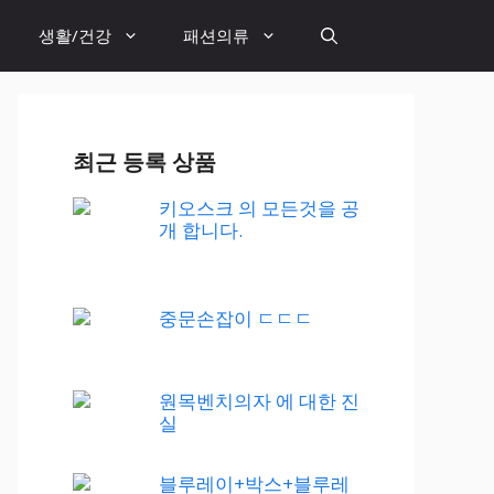
생활/건강
패션의류
최근 등록 상품
키오스크 의 모든것을 공
개 합니다.
중문손잡이 ㄷㄷㄷ
원목벤치의자 에 대한 진
실
블루레이+박스+블루레