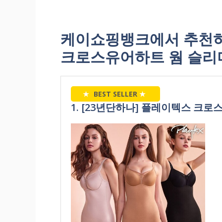
케이쇼핑뱅크에서 추천하
크로스유어하트 웜 슬리
★
BEST SELLER
★
1. [23년단하나] 플레이텍스 크