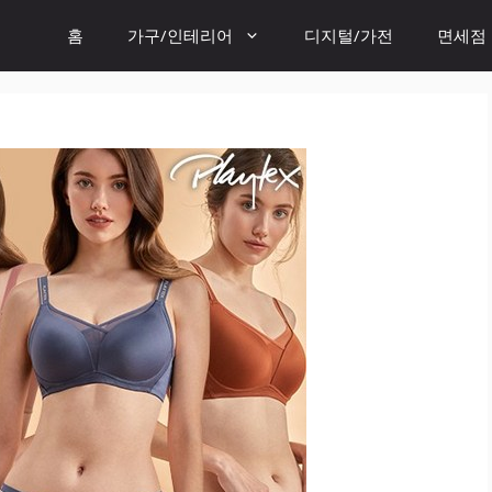
홈
가구/인테리어
디지털/가전
면세점