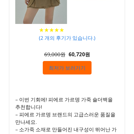
★
★
★
★
★
★
★
★
★
★
(
2
개의 후기가 있습니다.)
69,000원
60,720원
최저가 보러가기
– 이번 기회에! 피에르 가르뎅 가죽 숄더백을
추천합니다!
– 피에르 가르뎅 브랜드의 고급스러운 품질을
만나세요.
– 소가죽 소재로 만들어진 내구성이 뛰어난 가