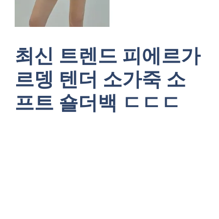
최신 트렌드 피에르가
르뎅 텐더 소가죽 소
프트 숄더백 ㄷㄷㄷ