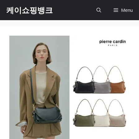
Skip
케이쇼핑뱅크
Menu
to
content