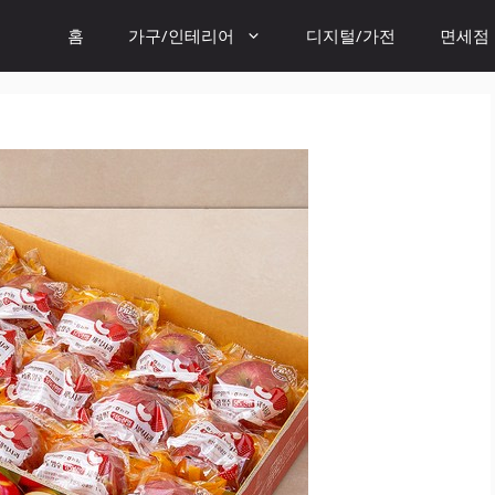
홈
가구/인테리어
디지털/가전
면세점