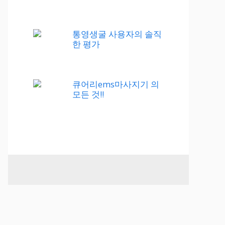
통영생굴 사용자의 솔직
한 평가
큐어리ems마사지기 의
모든 것!!