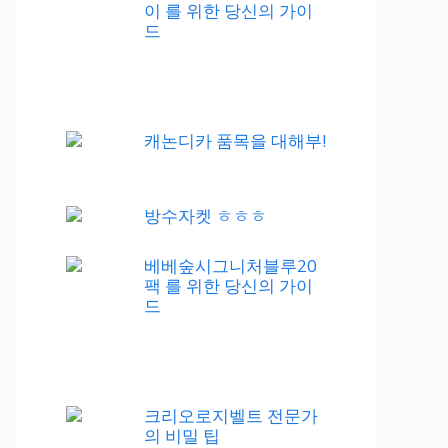
이 를 위한 당신의 가이
드
캐논디카 품목을 대해부!
방수자켓 ㅎㅎㅎ
베베숲시그니처블루20
팩 를 위한 당신의 가이
드
크리오로지벨트 전문가
의 비밀 팁