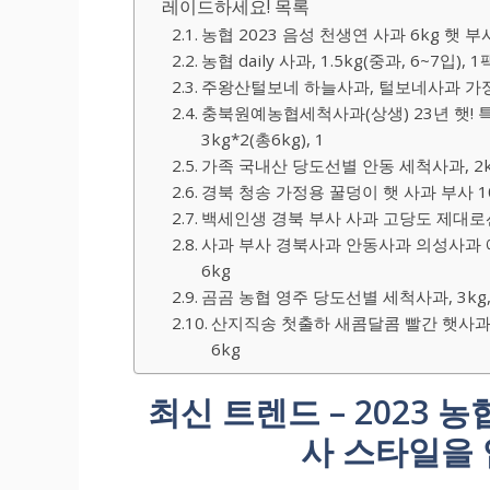
레이드하세요! 목록
농협 2023 음성 천생연 사과 6kg 햇 부사
농협 daily 사과, 1.5kg(중과, 6~7입), 1
주왕산털보네 하늘사과, 털보네사과 가정용 꿀
충북원예농협세척사과(상생) 23년 햇!
3kg*2(총6kg), 1
가족 국내산 당도선별 안동 세척사과, 2k
경북 청송 가정용 꿀덩이 햇 사과 부사 10
백세인생 경북 부사 사과 고당도 제대로선별
사과 부사 경북사과 안동사과 의성사과 예천
6kg
곰곰 농협 영주 당도선별 세척사과, 3kg
산지직송 첫출하 새콤달콤 빨간 햇사과 
6kg
최신 트렌드 – 2023 농
사 스타일을