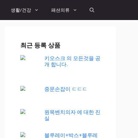
생활/건강
패션의류
최근 등록 상품
키오스크 의 모든것을 공
개 합니다.
중문손잡이 ㄷㄷㄷ
원목벤치의자 에 대한 진
실
블루레이+박스+블루레