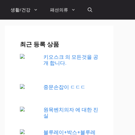
생활/건강
패션의류
최근 등록 상품
키오스크 의 모든것을 공
개 합니다.
중문손잡이 ㄷㄷㄷ
원목벤치의자 에 대한 진
실
블루레이+박스+블루레