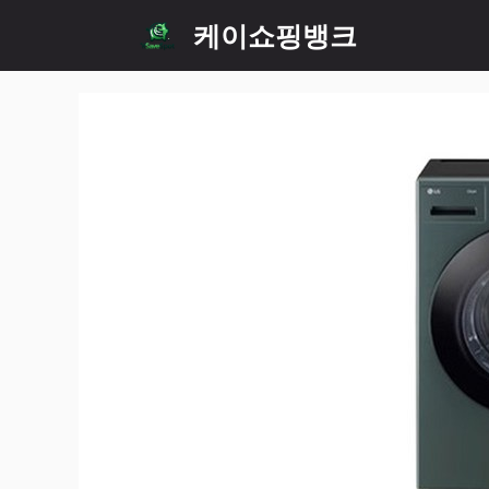
Skip
케이쇼핑뱅크
to
content