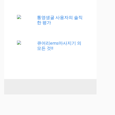
통영생굴 사용자의 솔직
한 평가
큐어리ems마사지기 의
모든 것!!