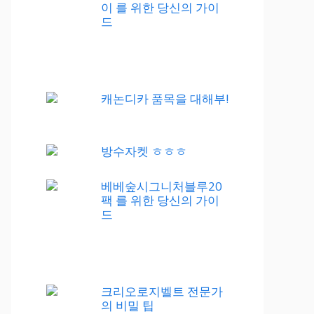
이 를 위한 당신의 가이
드
캐논디카 품목을 대해부!
방수자켓 ㅎㅎㅎ
베베숲시그니처블루20
팩 를 위한 당신의 가이
드
크리오로지벨트 전문가
의 비밀 팁