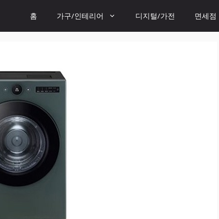
홈
가구/인테리어
디지털/가전
면세점