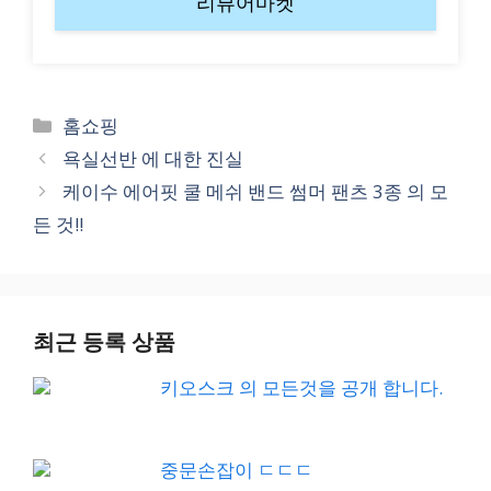
리뷰어마켓
Categories
홈쇼핑
욕실선반 에 대한 진실
케이수 에어핏 쿨 메쉬 밴드 썸머 팬츠 3종 의 모
든 것!!
최근 등록 상품
키오스크 의 모든것을 공개 합니다.
중문손잡이 ㄷㄷㄷ