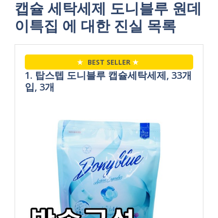
캡슐 세탁세제 도니블루 원데
이특집 에 대한 진실 목록
★
BEST SELLER
★
1. 탑스텝 도니블루 캡슐세탁세제, 33개
입, 3개