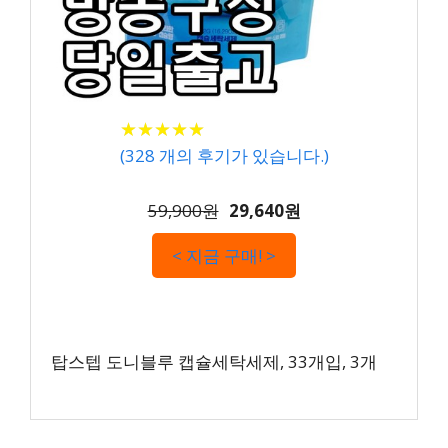
★
★
★
★
★
★
★
★
★
★
(
328
개의 후기가 있습니다.)
59,900원
29,640원
< 지금 구매! >
탑스텝 도니블루 캡슐세탁세제, 33개입, 3개