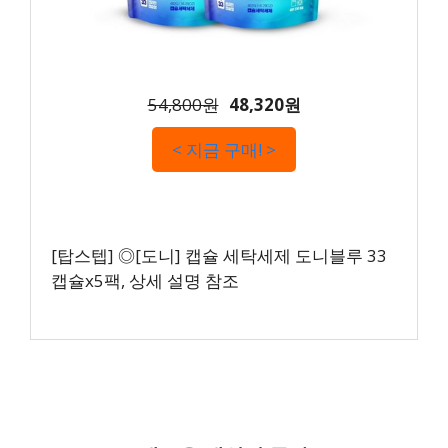
54,800원
48,320원
< 지금 구매! >
[탑스텝] ◎[도니] 캡슐 세탁세제 도니블루 33
캡슐x5팩, 상세 설명 참조