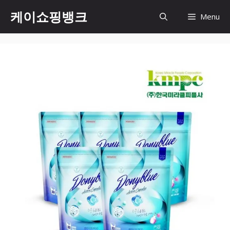
Skip
케이쇼핑뱅크
Menu
to
content