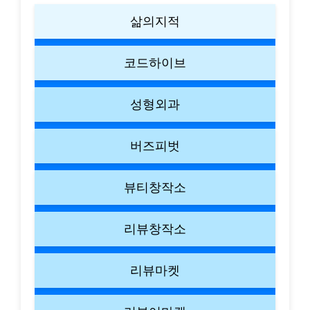
삶의지적
코드하이브
성형외과
버즈피벗
뷰티창작소
리뷰창작소
리뷰마켓