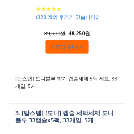
★
★
★
★
★
★
★
★
★
★
(
328
개의 후기가 있습니다.)
89,900원
48,250원
< 지금 구매! >
[탑스텝] 도니블루 향기 캡슐세제 5팩 세트, 33
개입, 5개
3. [탑스텝] [도니] 캡슐 세탁세제 도니
블루 33캡슐x5팩, 33개입, 5개