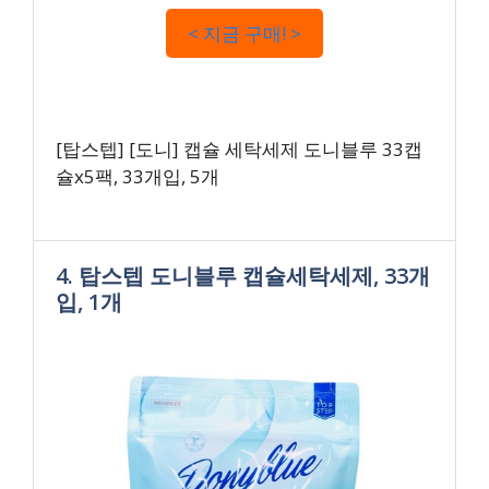
< 지금 구매! >
[탑스텝] [도니] 캡슐 세탁세제 도니블루 33캡
슐x5팩, 33개입, 5개
4. 탑스텝 도니블루 캡슐세탁세제, 33개
입, 1개