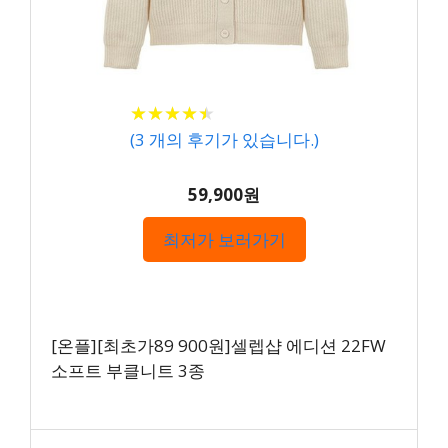
★
★
★
★
★
★
★
★
★
★
(
3
개의 후기가 있습니다.)
59,900원
최저가 보러가기
[온플][최초가89 900원]셀렙샵 에디션 22FW
소프트 부클니트 3종