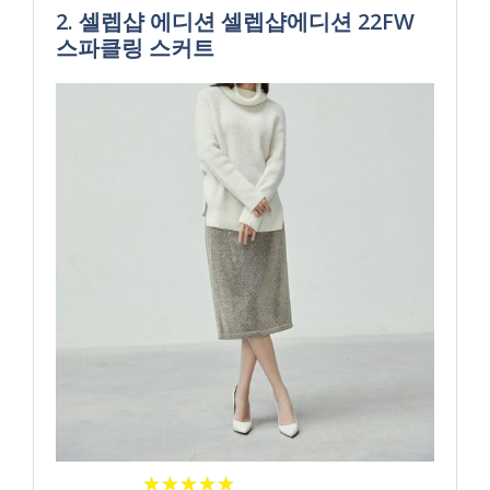
2. 셀렙샵 에디션 셀렙샵에디션 22FW
스파클링 스커트
★
★
★
★
★
★
★
★
★
★