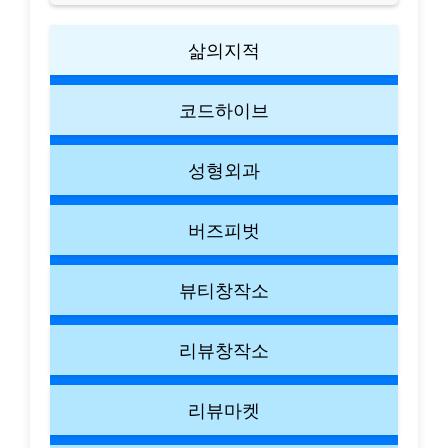
삶의지적
코드하이브
성형외과
버즈피벗
뷰티창작소
리뷰창작소
리뷰마켓