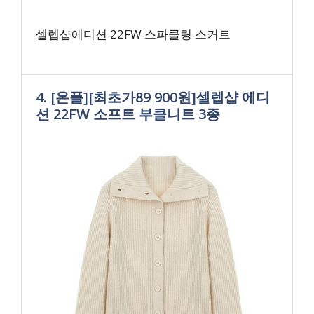
셀렙샵에디션 22FW 스파클링 스커트
4. [온플][최초가89 900원]셀렙샵 에디
션 22FW 소프트 부클니트 3종