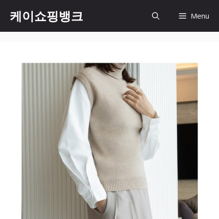
Skip
케이쇼핑뱅크
Menu
to
content