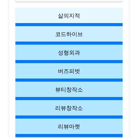
삶의지적
코드하이브
성형외과
버즈피벗
뷰티창작소
리뷰창작소
리뷰마켓