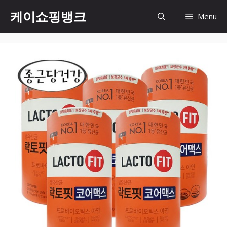
Skip
케이쇼핑뱅크
Menu
to
content