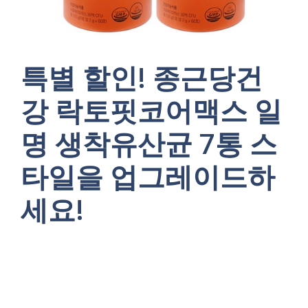
특별 할인! 종근당건
강 락토핏코어맥스 일
명 생착유산균 7통 스
타일을 업그레이드하
세요!