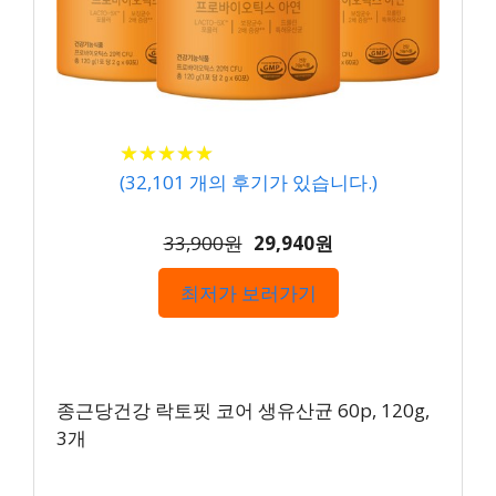
★
★
★
★
★
★
★
★
★
★
(
32,101
개의 후기가 있습니다.)
33,900원
29,940원
최저가 보러가기
종근당건강 락토핏 코어 생유산균 60p, 120g,
3개