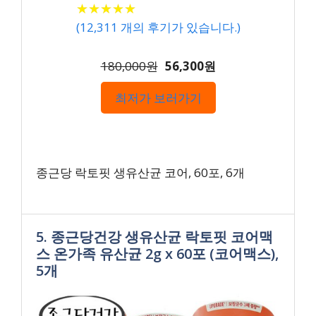
★
★
★
★
★
★
★
★
★
★
(
12,311
개의 후기가 있습니다.)
180,000원
56,300원
최저가 보러가기
종근당 락토핏 생유산균 코어, 60포, 6개
5. 종근당건강 생유산균 락토핏 코어맥
스 온가족 유산균 2g x 60포 (코어맥스),
5개