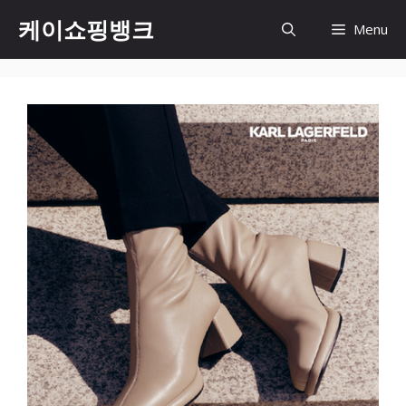
Skip
케이쇼핑뱅크
Menu
to
content