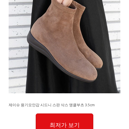
제이슈 융기모안감 시드니 스판 삭스 앵클부츠 3.5cm
최저가 보기