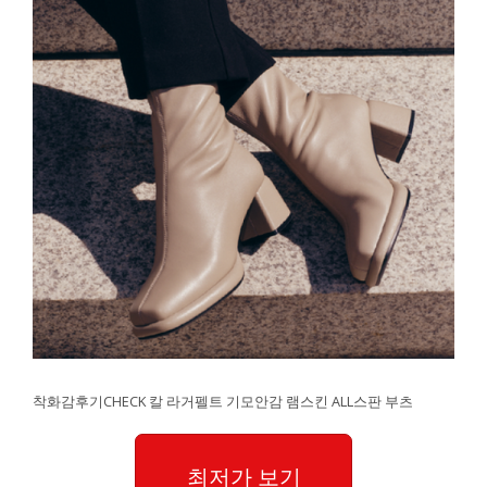
착화감후기CHECK 칼 라거펠트 기모안감 램스킨 ALL스판 부츠
최저가 보기