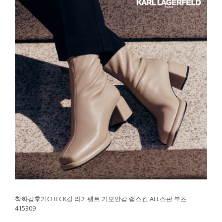
착화감후기CHECK칼 라거펠트 기모안감 램스킨 ALL스판 부츠
415309