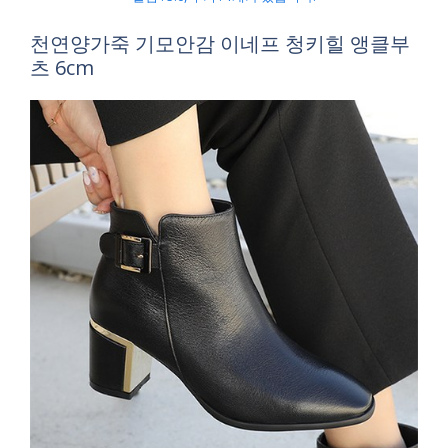
천연양가죽 기모안감 이네프 청키힐 앵클부
츠 6cm