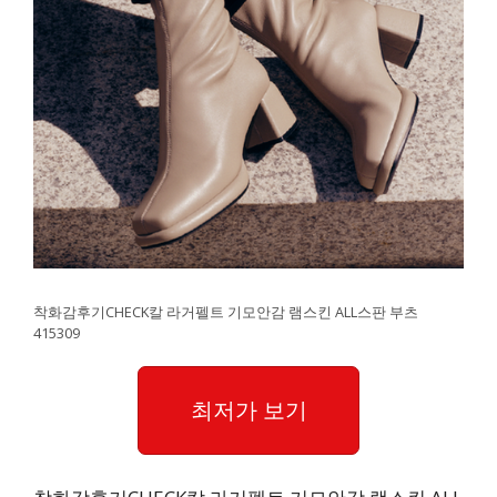
착화감후기CHECK칼 라거펠트 기모안감 램스킨 ALL스판 부츠
415309
최저가 보기