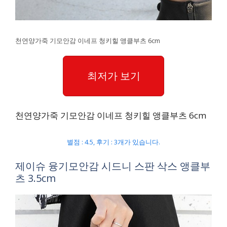
천연양가죽 기모안감 이네프 청키힐 앵클부츠 6cm
최저가 보기
천연양가죽 기모안감 이네프 청키힐 앵클부츠 6cm
별점 : 4.5, 후기 : 3개가 있습니다.
제이슈 융기모안감 시드니 스판 삭스 앵클부
츠 3.5cm