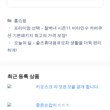
Categories
홈쇼핑
프리미엄 선택 – 철벽녀 시즌11 비타민수 커버쿠
션 기본패키지 최고의 가격 보장!
오늘의 딜 – 줄즈휴대용유모차 생활을 더욱 편리
하게!
최근 등록 상품
키오스크 의 모든것을 공개 합니다.
중문손잡이 ㄷㄷㄷ