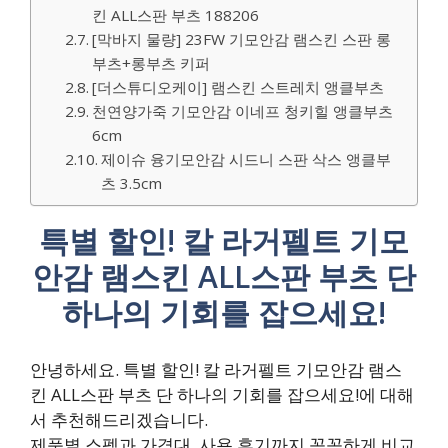
킨 ALL스판 부츠 188206
[막바지 물량] 23FW 기모안감 램스킨 스판 롱
부츠+롱부츠 키퍼
[더스튜디오케이] 램스킨 스트레치 앵클부츠
천연양가죽 기모안감 이네프 청키힐 앵클부츠
6cm
제이슈 융기모안감 시드니 스판 삭스 앵클부
츠 3.5cm
특별 할인! 칼 라거펠트 기모
안감 램스킨 ALL스판 부츠 단
하나의 기회를 잡으세요!
안녕하세요. 특별 할인! 칼 라거펠트 기모안감 램스
킨 ALL스판 부츠 단 하나의 기회를 잡으세요!에 대해
서 추천해드리겠습니다.
제품별 스펙과 가격대, 사용 후기까지 꼼꼼하게 비교