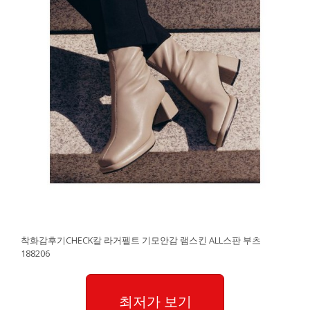
착화감후기CHECK칼 라거펠트 기모안감 램스킨 ALL스판 부츠
188206
최저가 보기