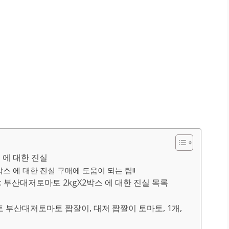
 에 대한 진실
스 에 대한 진실 구매에 도움이 되는 팁!!
부산대저토마토 2kgX2박스 에 대한 진실 목록
 부산대저토마토 짭잘이, 대저 짭짤이 토마토, 1개,