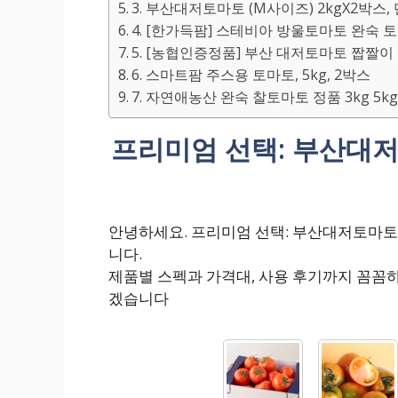
3. 부산대저토마토 (M사이즈) 2kgX2박스
4. [한가득팜] 스테비아 방울토마토 완숙 토마
5. [농협인증정품] 부산 대저토마토 짭짤이 토마토
6. 스마트팜 주스용 토마토, 5kg, 2박스
7. 자연애농산 완숙 찰토마토 정품 3kg 5kg, 
프리미엄 선택: 부산대저토
안녕하세요. 프리미엄 선택: 부산대저토마토 
니다.
제품별 스펙과 가격대, 사용 후기까지 꼼꼼
겠습니다