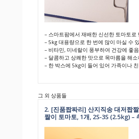
– 스마트팜에서 재배한 신선한 토마토로 
– 5kg 대용량으로 한 번에 많이 마실 수 
– 비타민, 미네랄이 풍부하여 건강에 좋음
– 달콤하고 상쾌한 맛으로 목마름을 해소
– 한 박스에 5kg이 들어 있어 가족이나 
그 외 상품들
2. [진품짭짜리] 산지직송 대저짭
짤이 토마토, 1개, 2S-3S (2.5kg) –