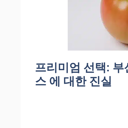
프리미엄 선택: 부
스 에 대한 진실