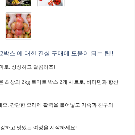
2박스 에 대한 진실 구매에 도움이 되는 팁!!
토, 싱싱하고 달콤하죠!
운 최상의 2kg 토마토 박스 2개 세트로, 비타민과 항산
세요. 간단한 요리에 활력을 불어넣고 가족과 친구의
강하고 맛있는 여정을 시작하세요!