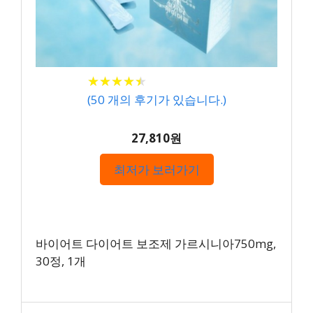
★
★
★
★
★
★
★
★
★
★
(
50
개의 후기가 있습니다.)
27,810원
최저가 보러가기
바이어트 다이어트 보조제 가르시니아750mg,
30정, 1개