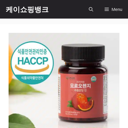
Skip
케이쇼핑뱅크
Menu
to
content