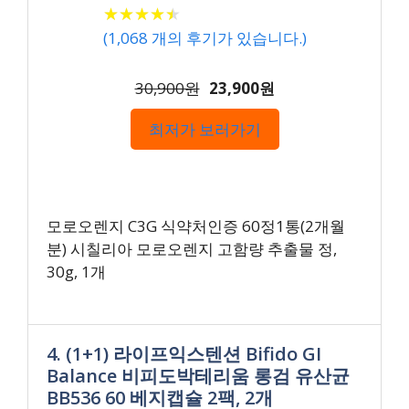
★
★
★
★
★
★
★
★
★
★
(
1,068
개의 후기가 있습니다.)
30,900원
23,900원
최저가 보러가기
모로오렌지 C3G 식약처인증 60정1통(2개월
분) 시칠리아 모로오렌지 고함량 추출물 정,
30g, 1개
4. (1+1) 라이프익스텐션 Bifido GI
Balance 비피도박테리움 롱검 유산균
BB536 60 베지캡슐 2팩, 2개