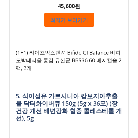
45,600원
최저가 보러가기
(1+1) 라이프익스텐션 Bifido GI Balance 비피
도박테리움 롱검 유산균 BB536 60 베지캡슐 2
팩, 2개
5. 식이섬유 가르시니아 캄보지아추출
물 닥터화이버큐 150g (5g x 36포) (장
건강 개선 배변강화 혈중 콜레스테롤 개
선), 5g