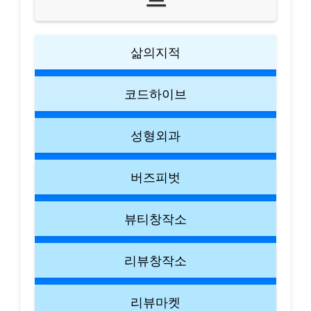
삶의지적
코드하이브
성형외과
버즈피벗
뷰티창작소
리뷰창작소
리뷰마켓