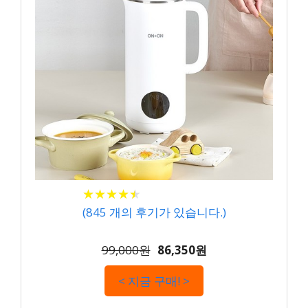
★
★
★
★
★
★
★
★
★
★
(
845
개의 후기가 있습니다.)
99,000원
86,350원
< 지금 구매! >