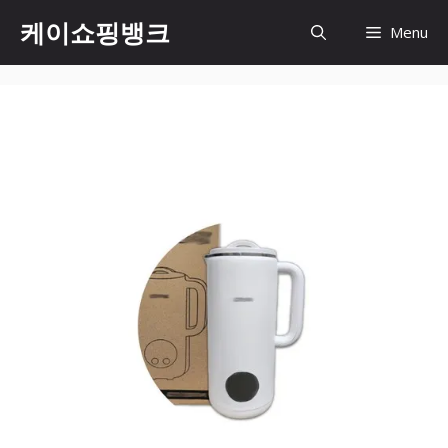
Skip
케이쇼핑뱅크
Menu
to
content