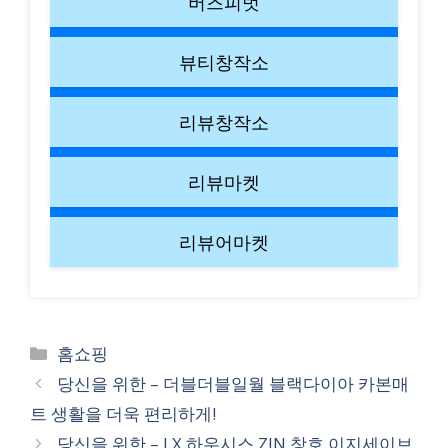
버즈피벗
뷰티창작소
리뷰창작소
리뷰마켓
리뷰어마켓
Categories
홈쇼핑
당신을 위한 – 더블더블일월 블랙다이아 카본매
트 생활을 더욱 편리하게!
당신을 위한 – LX 하우시스 ZIN 창호 이지세이브