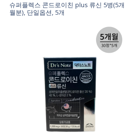
슈퍼플렉스 콘드로이친 plus 류신 5병(5개
월분), 단일옵션, 5개