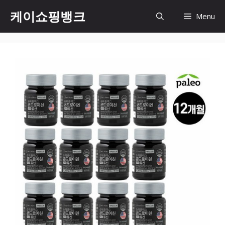
Skip
케이쇼핑뱅크
Menu
to
content