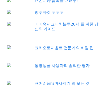
캐논디카 품목을 대해부!
방수자켓 ㅎㅎㅎ
베베숲시그니처블루20팩 를 위한 당
신의 가이드
크리오로지벨트 전문가의 비밀 팁
통영생굴 사용자의 솔직한 평가
큐어리ems마사지기 의 모든 것!!