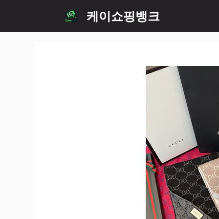
Skip
케이쇼핑뱅크
to
content