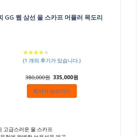
구찌 GG 웹 삼선 울 스카프 머플러 목도리
★
★
★
★
★
★
★
★
★
★
(
1
개의 후기가 있습니다.)
380,000원
335,000원
최저가 보러가기
된 고급스러운 울 스카프
겨울철에 완벽한 보온성을 제공