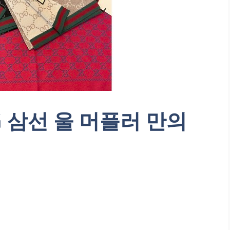
G 삼선 울 머플러 만의