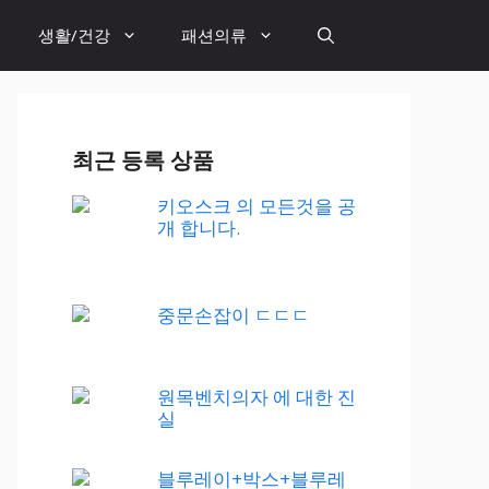
생활/건강
패션의류
최근 등록 상품
키오스크 의 모든것을 공
개 합니다.
중문손잡이 ㄷㄷㄷ
원목벤치의자 에 대한 진
실
블루레이+박스+블루레