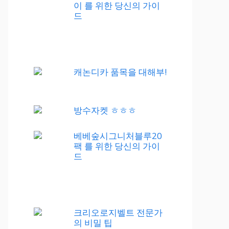
이 를 위한 당신의 가이
드
캐논디카 품목을 대해부!
방수자켓 ㅎㅎㅎ
베베숲시그니처블루20
팩 를 위한 당신의 가이
드
크리오로지벨트 전문가
의 비밀 팁