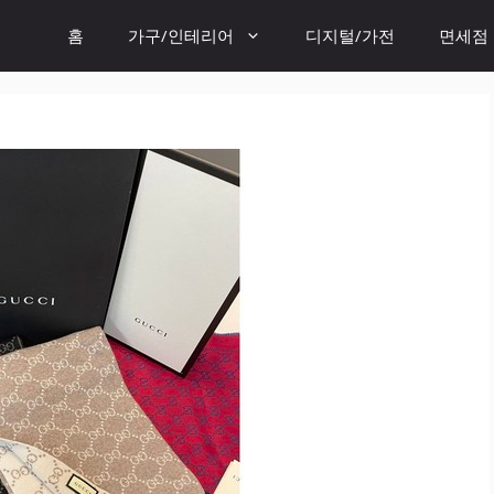
홈
가구/인테리어
디지털/가전
면세점