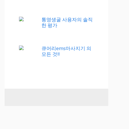
통영생굴 사용자의 솔직
한 평가
큐어리ems마사지기 의
모든 것!!