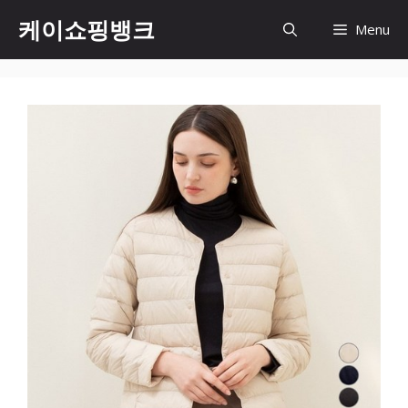
Skip
케이쇼핑뱅크
Menu
to
content