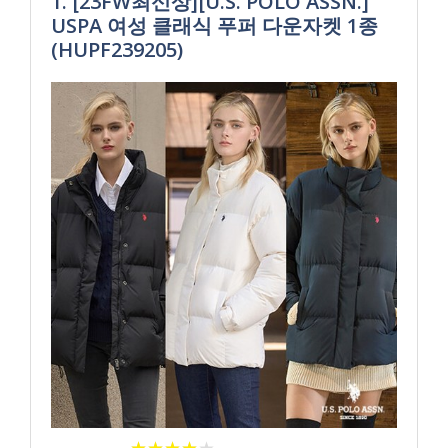
1. [23FW최신상][U.S. POLO ASSN.]
USPA 여성 클래식 푸퍼 다운자켓 1종
(HUPF239205)
★
★
★
★
★
★
★
★
★
★