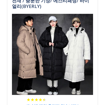
전재 / 충분한 기장/ 에스티패딩/ 바이
얼리(BYERLY)
★
★
★
★
★
★
★
★
★
★