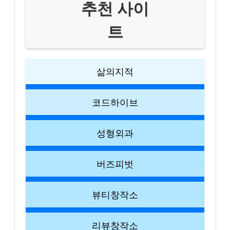
추천 사이
트
삶의지적
코드하이브
성형외과
버즈피벗
뷰티창작소
리뷰창작소