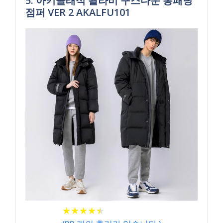
5. 아키클래식 왈라비 구스다운 롱패딩
점퍼 VER 2 AKALFU101
★
★
★
★
★
★
★
★
★
★