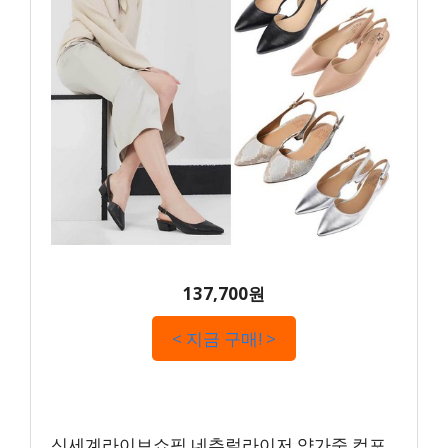
137,700원
< 지금 구매! >
신세계라이브쇼핑 네추럴라이저 양가죽 컴포