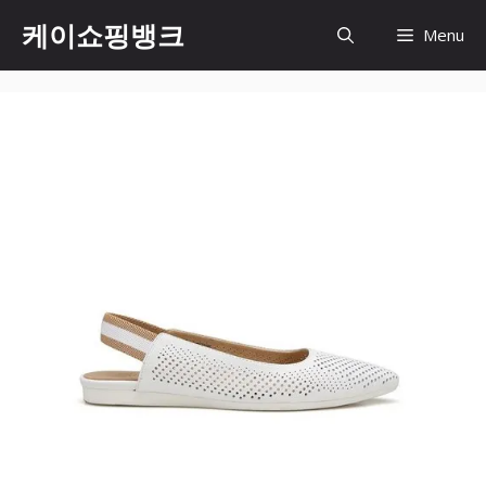
Skip
케이쇼핑뱅크
Menu
to
content