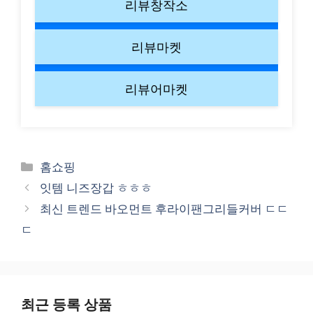
리뷰창작소
리뷰마켓
리뷰어마켓
Categories
홈쇼핑
잇템 니즈장갑 ㅎㅎㅎ
최신 트렌드 바오먼트 후라이팬그리들커버 ㄷㄷ
ㄷ
최근 등록 상품