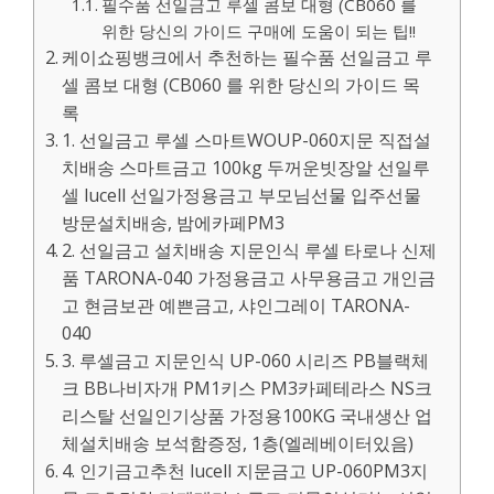
필수품 선일금고 루셀 콤보 대형 (CB060 를
위한 당신의 가이드 구매에 도움이 되는 팁!!
케이쇼핑뱅크에서 추천하는 필수품 선일금고 루
셀 콤보 대형 (CB060 를 위한 당신의 가이드 목
록
1. 선일금고 루셀 스마트WOUP-060지문 직접설
치배송 스마트금고 100kg 두꺼운빗장알 선일루
셀 lucell 선일가정용금고 부모님선물 입주선물
방문설치배송, 밤에카페PM3
2. 선일금고 설치배송 지문인식 루셀 타로나 신제
품 TARONA-040 가정용금고 사무용금고 개인금
고 현금보관 예쁜금고, 샤인그레이 TARONA-
040
3. 루셀금고 지문인식 UP-060 시리즈 PB블랙체
크 BB나비자개 PM1키스 PM3카페테라스 NS크
리스탈 선일인기상품 가정용100KG 국내생산 업
체설치배송 보석함증정, 1층(엘레베이터있음)
4. 인기금고추천 lucell 지문금고 UP-060PM3지