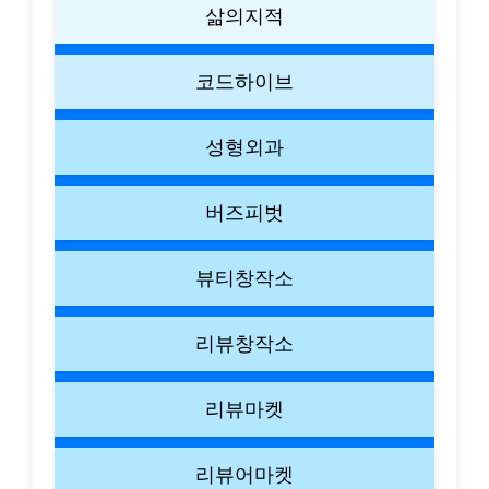
삶의지적
코드하이브
성형외과
버즈피벗
뷰티창작소
리뷰창작소
리뷰마켓
리뷰어마켓