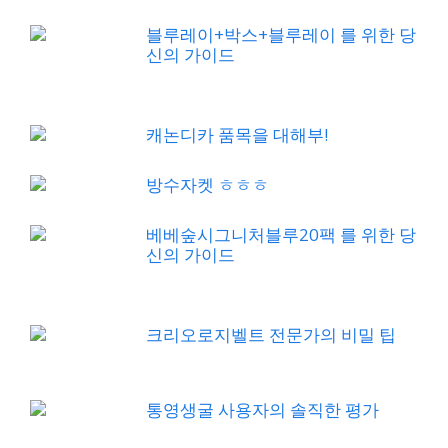
블루레이+박스+블루레이 를 위한 당
신의 가이드
캐논디카 품목을 대해부!
방수자켓 ㅎㅎㅎ
베베숲시그니처블루20팩 를 위한 당
신의 가이드
크리오로지벨트 전문가의 비밀 팁
통영생굴 사용자의 솔직한 평가