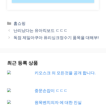
Categories
홈쇼핑
난리났다는 유아킥보드 ㄷㄷㄷ
독점 제일아쿠아 퓨리싱크정수기 품목을 대해부!
최근 등록 상품
키오스크 의 모든것을 공개 합니다.
중문손잡이 ㄷㄷㄷ
원목벤치의자 에 대한 진실