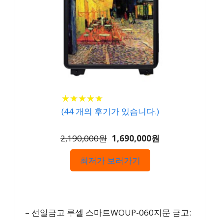
★
★
★
★
★
★
★
★
★
★
(
44
개의 후기가 있습니다.)
2,190,000원
1,690,000원
최저가 보러가기
– 선일금고 루셀 스마트WOUP-060지문 금고: