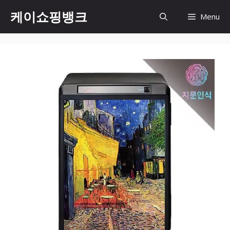
Skip
케이쇼핑뱅크
Menu
to
content