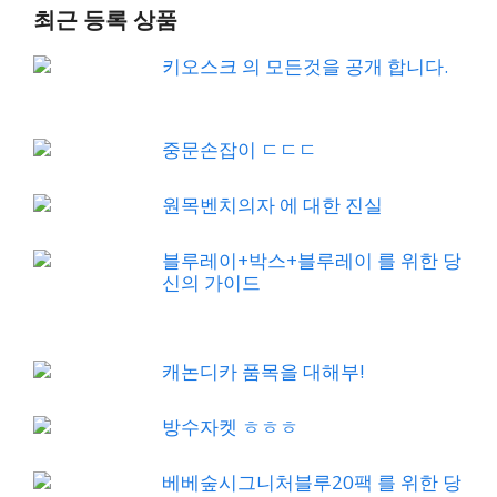
최근 등록 상품
키오스크 의 모든것을 공개 합니다.
중문손잡이 ㄷㄷㄷ
원목벤치의자 에 대한 진실
블루레이+박스+블루레이 를 위한 당
신의 가이드
캐논디카 품목을 대해부!
방수자켓 ㅎㅎㅎ
베베숲시그니처블루20팩 를 위한 당