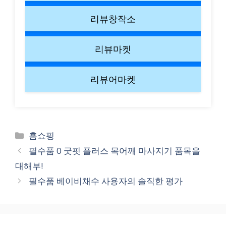
리뷰창작소
리뷰마켓
리뷰어마켓
Categories
홈쇼핑
필수품 0 굿핏 플러스 목어깨 마사지기 품목을
대해부!
필수품 베이비채수 사용자의 솔직한 평가