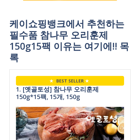
케이쇼핑뱅크에서 추천하는
필수품 참나무 오리훈제
150g15팩 이유는 여기에!! 목
록
★
BEST SELLER
★
1. [옛골토성] 참나무 오리훈제
150g*15팩, 15개, 150g