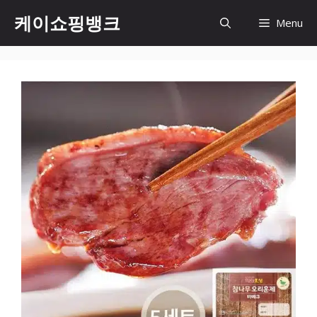
Skip
케이쇼핑뱅크
Menu
to
content