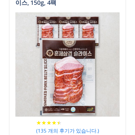
이스, 150g, 4팩
★
★
★
★
★
★
★
★
★
★
(
135
개의 후기가 있습니다.)