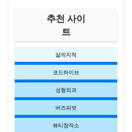
추천 사이
트
삶의지적
코드하이브
성형외과
버즈피벗
뷰티창작소