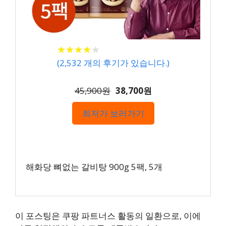
★
★
★
★
★
★
★
★
★
★
(
2,532
개의 후기가 있습니다.)
45,900원
38,700원
최저가 보러가기
해화당 뼈없는 갈비탕 900g 5팩, 5개
이 포스팅은 쿠팡 파트너스 활동의 일환으로, 이에