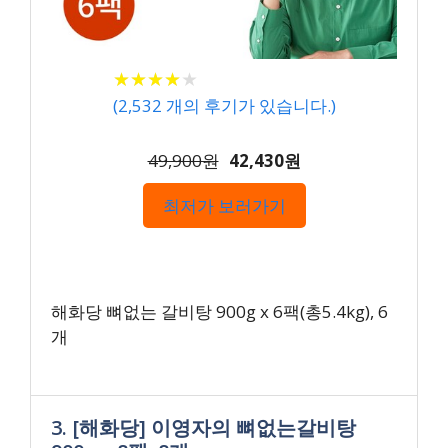
★
★
★
★
★
★
★
★
★
★
(
2,532
개의 후기가 있습니다.)
49,900원
42,430원
최저가 보러가기
해화당 뼈없는 갈비탕 900g x 6팩(총5.4kg), 6
개
3. [해화당] 이영자의 뼈없는갈비탕