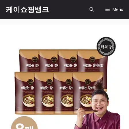
Skip
케이쇼핑뱅크
Menu
to
content