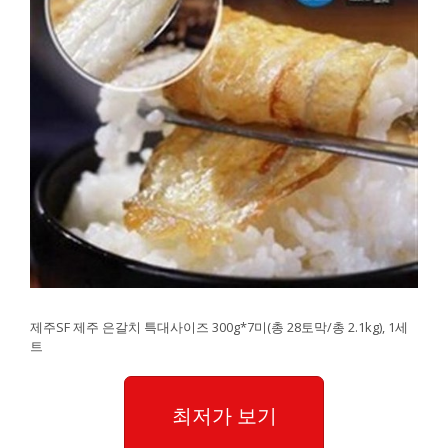
제주SF 제주 은갈치 특대사이즈 300g*7미(총 28토막/총 2.1kg), 1세
트
최저가 보기