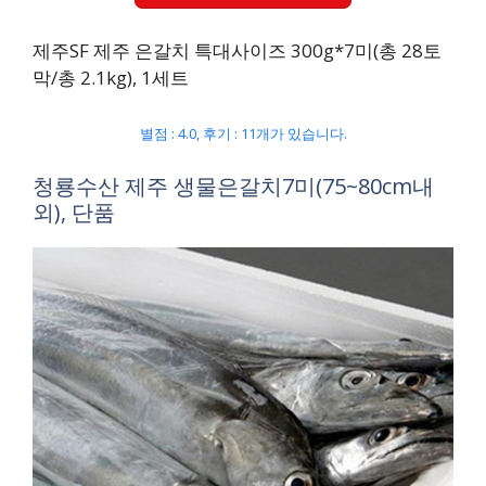
제주SF 제주 은갈치 특대사이즈 300g*7미(총 28토
막/총 2.1kg), 1세트
별점 : 4.0, 후기 : 11개가 있습니다.
청룡수산 제주 생물은갈치7미(75~80cm내
외), 단품