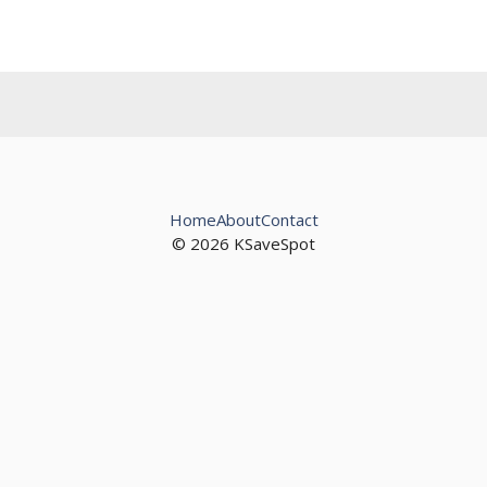
Home
About
Contact
© 2026 KSaveSpot