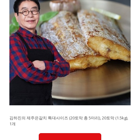
김하진의 제주은갈치 특대사이즈 (20토막 총 5마리), 20토막 (1.5kg),
1개