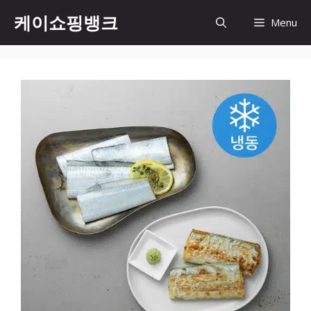
Skip
케이쇼핑뱅크
Menu
to
content