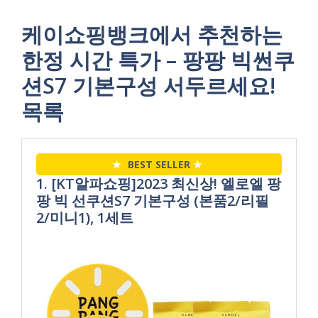
케이쇼핑뱅크에서 추천하는
한정 시간 특가 – 팡팡 빅썬쿠
션S7 기본구성 서두르세요!
목록
★
BEST SELLER
★
1. [KT알파쇼핑]2023 최신상! 엘로엘 팡
팡 빅 선쿠션S7 기본구성 (본품2/리필
2/미니1), 1세트