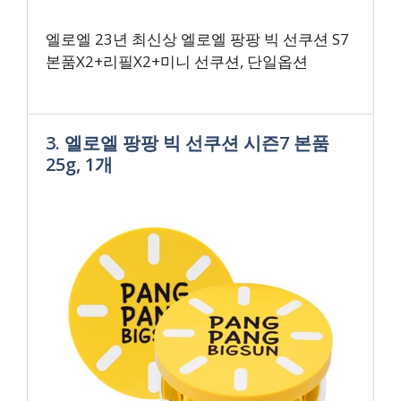
엘로엘 23년 최신상 엘로엘 팡팡 빅 선쿠션 S7
본품X2+리필X2+미니 선쿠션, 단일옵션
3. 엘로엘 팡팡 빅 선쿠션 시즌7 본품
25g, 1개