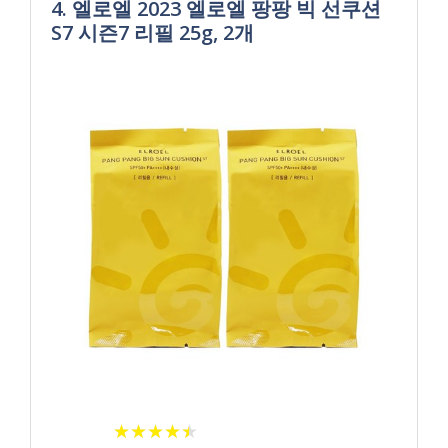
4. 엘로엘 2023 엘로엘 팡팡 빅 선쿠션
S7 시즌7 리필 25g, 2개
★
★
★
★
★
★
★
★
★
★