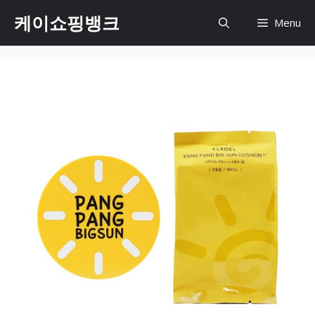
Skip
케이쇼핑뱅크
Menu
to
content