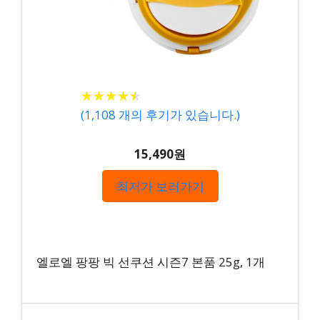
★
★
★
★
★
★
★
★
★
★
(
1,108
개의 후기가 있습니다.)
15,490원
최저가 보러가기
엘로엘 팡팡 빅 선쿠션 시즌7 본품 25g, 1개