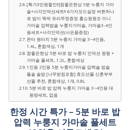
[특가3만원할인!!]참좋은현상 5분 누룽지 가마
솥+사각인덕션세트!! 6가지모드설정 버튼하나
로 밥이 뚝딱 유리뚜껑증정 홈쇼핑원조 미니
가마솥 압력밥솥 누룽지가마솥, 가마솥3-4인
용세트+사각인덕션(사은품증정)
몬타 원터치 5분 누릉지 가마솥 3~4인용,
1.4L, 혼합색상, 1개
참좋은현상 5분 바로 밥 누룽지 인덕션 원형 +
가마솥 풀세트, 1.2L, 혼합색상
1인용 2인용 5분 누룽지가마솥 압력솥 밥솥
돌솥 솥밥 [나무받침포함] 효도선물 신혼부부
선물 추천, 혼합색상, 1개, 0.8L
5분 바로 밥 압력 누룽지 가마솥 3~4인용 대
용량세트, 없음
한정 시간 특가 – 5분 바로 밥
압력 누룽지 가마솥 풀세트