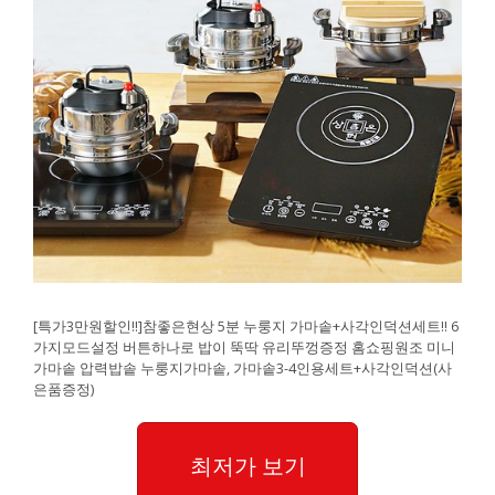
[특가3만원할인!!]참좋은현상 5분 누룽지 가마솥+사각인덕션세트!! 6
가지모드설정 버튼하나로 밥이 뚝딱 유리뚜껑증정 홈쇼핑원조 미니
가마솥 압력밥솥 누룽지가마솥, 가마솥3-4인용세트+사각인덕션(사
은품증정)
최저가 보기