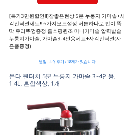
[특가3만원할인!!]참좋은현상 5분 누룽지 가마솥+사
각인덕션세트!! 6가지모드설정 버튼하나로 밥이 뚝
딱 유리뚜껑증정 홈쇼핑원조 미니가마솥 압력밥솥
누룽지가마솥, 가마솥3-4인용세트+사각인덕션(사
은품증정)
별점 : 4.0, 후기 : 18개가 있습니다.
몬타 원터치 5분 누릉지 가마솥 3~4인용,
1.4L, 혼합색상, 1개