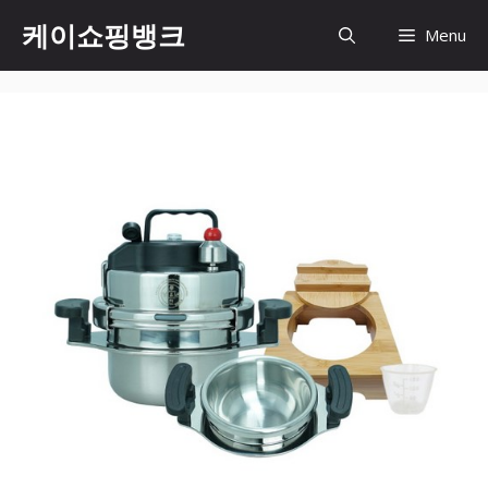
Skip
케이쇼핑뱅크
Menu
to
content