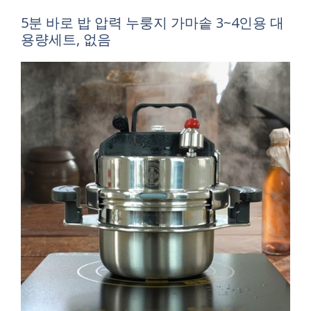
5분 바로 밥 압력 누룽지 가마솥 3~4인용 대
용량세트, 없음