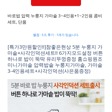
바로밥 압력 누룽지 가마솥 3~4인용+1~2인용 콤비
세트, 단품
별점 : 5.0, 후기 : 1개가 있습니다.
[특가3만원할인!!]참좋은현상 5분 누룽지 가
마솥+사각인덕션세트!! 6가지모드설정 버튼
하나로 밥이 뚝딱 유리뚜껑증정 홈쇼핑원조
미니가마솥 압력밥솥 누룽지가마솥, 가마솥
3-4인용세트+사각인덕션(사은품증정)