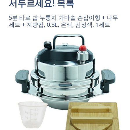
서두르세요! 목록
5분 바로 밥 누룽지 가마솥 손잡이형 + 나무
세트 + 계량컵, 0.8L, 은색, 검정색, 1세트