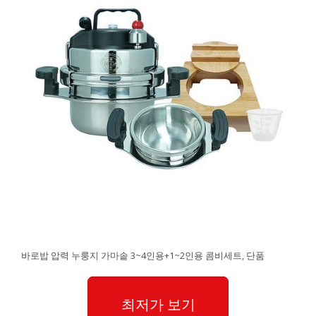
바로밥 압력 누룽지 가마솥 3~4인용+1~2인용 콤비세트, 단품
최저가 보기