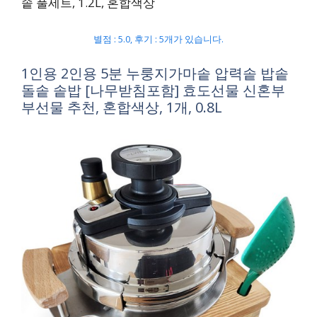
솥 풀세트, 1.2L, 혼합색상
별점 : 5.0, 후기 : 5개가 있습니다.
1인용 2인용 5분 누룽지가마솥 압력솥 밥솥
돌솥 솥밥 [나무받침포함] 효도선물 신혼부
부선물 추천, 혼합색상, 1개, 0.8L