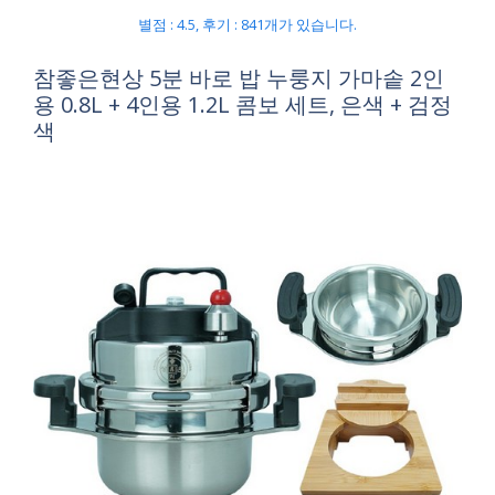
별점 : 4.5, 후기 : 841개가 있습니다.
참좋은현상 5분 바로 밥 누룽지 가마솥 2인
용 0.8L + 4인용 1.2L 콤보 세트, 은색 + 검정
색