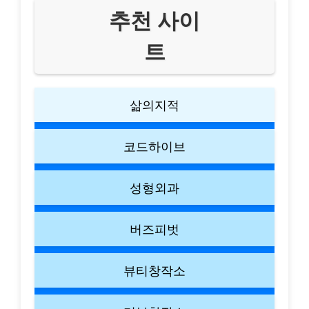
추천 사이
트
삶의지적
코드하이브
성형외과
버즈피벗
뷰티창작소