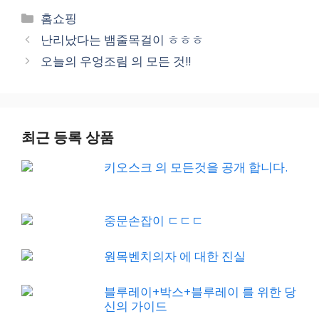
Categories
홈쇼핑
난리났다는 뱀줄목걸이 ㅎㅎㅎ
오늘의 우엉조림 의 모든 것!!
최근 등록 상품
키오스크 의 모든것을 공개 합니다.
중문손잡이 ㄷㄷㄷ
원목벤치의자 에 대한 진실
블루레이+박스+블루레이 를 위한 당
신의 가이드