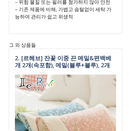
– 위험 물질 또는 필러를 첨가하지 않아 안전
– 기존 제품에 비해, 가볍고 솜털없이 세탁 가
능하여 관리가 쉽고 위생적
그 외 상품들
2. [르헤브] 잔꽃 이중 끈 메밀&편백베
개 2개(속포함), 메밀(블루+블루), 2개