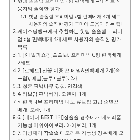
핫템 솔솔랩 프리미엄 c형 편백베개 4개 세트 사
용자의 솔직한 평가
핫템 솔솔랩 프리미엄 c형 편백베개 4개 세트
사용자의 솔직한 평가 구매에 도움이 되는 팁!!
케이쇼핑뱅크에서 추천하는 핫템 솔솔랩 프리미
엄 c형 편백베개 4개 세트 사용자의 솔직한 평가
목록
1. [KT알파쇼핑]솔솔lab 프리미엄 C형 편백베개
2세트
2. [르헤브] 잔꽃 이중 끈 메밀&편백베개 2개(속
포함), 메밀(블루+블루), 2개
3. 청훈 편백나무 경침, 연갈색
4. 리브맘 편백베개, 오렌지, 1개
5. 편백나무 프리미엄 나노 큐브칩 고급 순면끈
베개, 보라, 1개
6. [네이버 BEST 1위]잠솔솔 경추베개 메모리폼
기능성 메쉬아이보리, 아이보리, 1개
7. 리빙제이 잠솔솔 메모리폼 기능성 경추베개 모