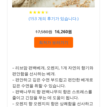
★
★
★
★
★
★
★
★
★
★
(
153
개의 후기가 있습니다.)
17,580원
16,260원
최저가 보러가기
– 리브맘 편백베개, 오렌지, 1개 자연의 향기와
편안함을 선사하는 베개.
– 편안하고 깊은 수면 부드럽고 편안한 베개로
깊은 수면을 취할 수 있습니다.
– 편백나무의 향 편백나무의 향은 스트레스를
줄이고 긴장을 푸는 데 도움이 됩니다.
– 오렌지 향 오렌지의 향은 상쾌함을 선사하고