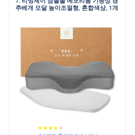
7. 리빙제이 잠솔솔 메모리폼 기능성 경
추베개 모달 높이조절형, 혼합색상, 1개
★
★
★
★
★
★
★
★
★
★