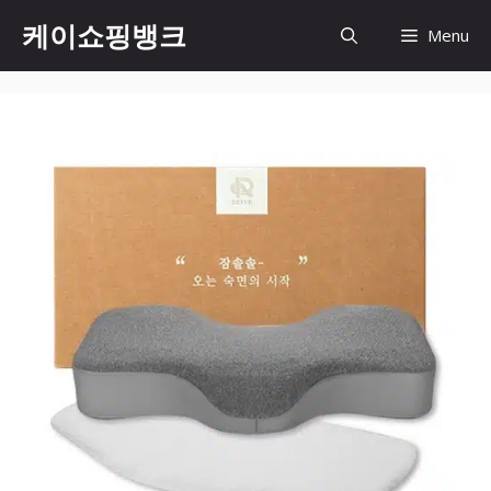
Skip
케이쇼핑뱅크
Menu
to
content