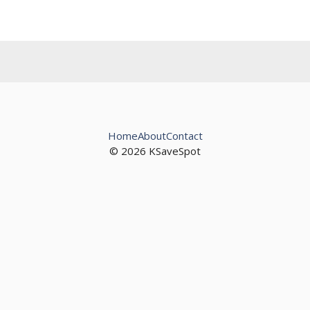
Home
About
Contact
© 2026 KSaveSpot