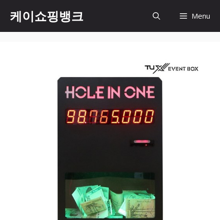
Skip
케이쇼핑뱅크
Menu
to
content