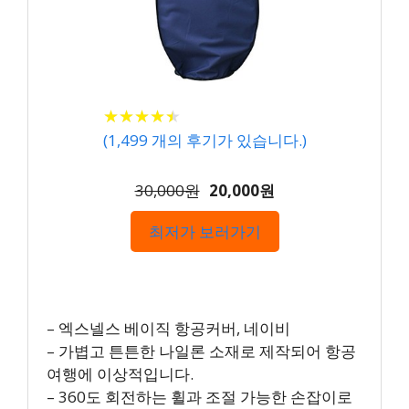
★
★
★
★
★
★
★
★
★
★
(
1,499
개의 후기가 있습니다.)
30,000원
20,000원
최저가 보러가기
– 엑스넬스 베이직 항공커버, 네이비
– 가볍고 튼튼한 나일론 소재로 제작되어 항공
여행에 이상적입니다.
– 360도 회전하는 휠과 조절 가능한 손잡이로