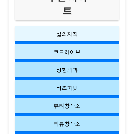
트
삶의지적
코드하이브
성형외과
버즈피벗
뷰티창작소
리뷰창작소