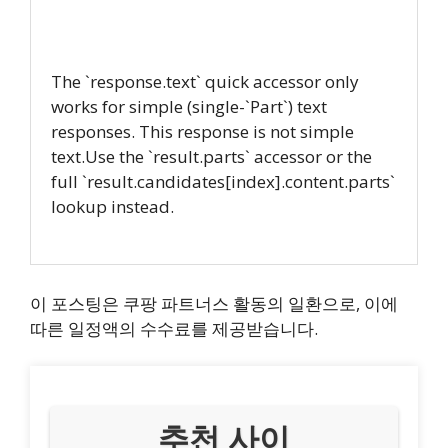
The `response.text` quick accessor only
works for simple (single-`Part`) text
responses. This response is not simple
text.Use the `result.parts` accessor or the
full `result.candidates[index].content.parts`
lookup instead.
이 포스팅은 쿠팡 파트너스 활동의 일환으로, 이에
따른 일정액의 수수료를 제공받습니다.
추천 사이