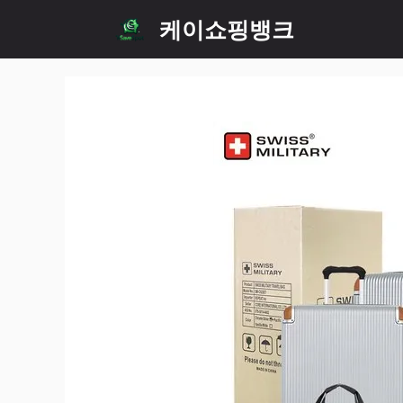
Skip
케이쇼핑뱅크
to
content