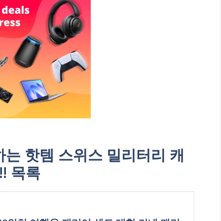
는 핫템 스위스 밀리터리 캐
! 목록