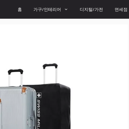
홈
가구/인테리어
디지털/가전
면세점