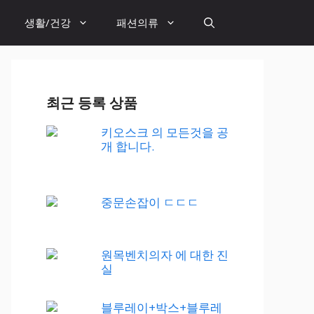
생활/건강
패션의류
최근 등록 상품
키오스크 의 모든것을 공
개 합니다.
중문손잡이 ㄷㄷㄷ
원목벤치의자 에 대한 진
실
블루레이+박스+블루레