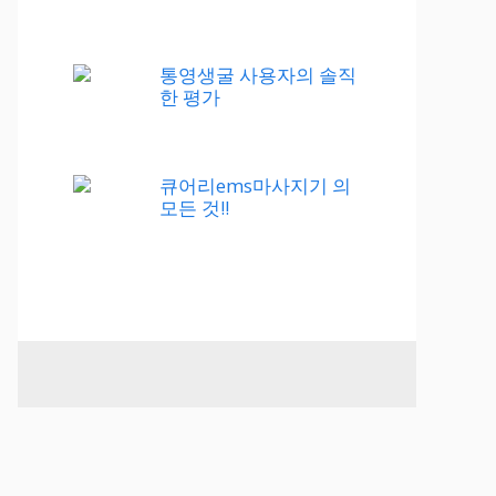
통영생굴 사용자의 솔직
한 평가
큐어리ems마사지기 의
모든 것!!