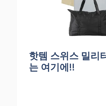
핫템 스위스 밀리
는 여기에!!