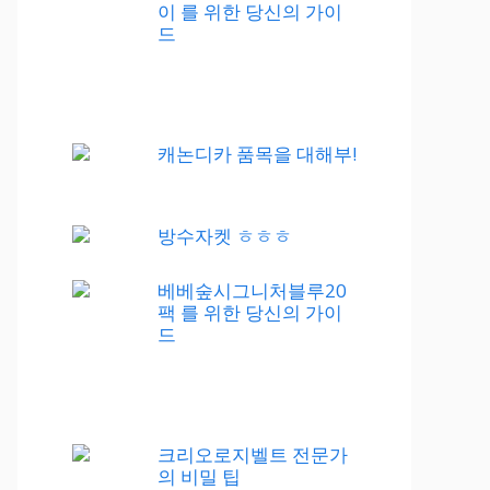
이 를 위한 당신의 가이
드
캐논디카 품목을 대해부!
방수자켓 ㅎㅎㅎ
베베숲시그니처블루20
팩 를 위한 당신의 가이
드
크리오로지벨트 전문가
의 비밀 팁