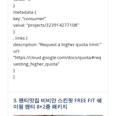
}
metadata {
key: “consumer”
value: “projects/323914277108”
}
, links {
description: “Request a higher quota limit.”
url:
“https://cloud.google.com/docs/quota#req
uesting_higher_quota”
}
]
3. 팬티맛집 비비안 스킨핏 FREE FIT 쉐
이핑 팬티 8+2종 패키지