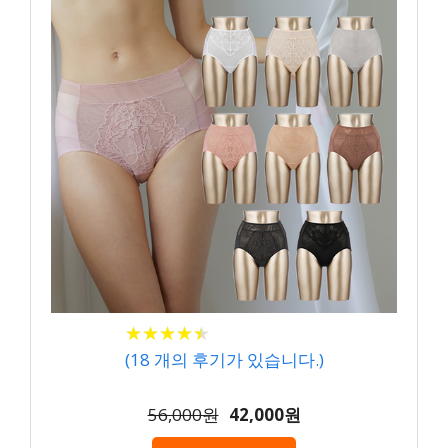
★
★
★
★
★
★
★
★
★
★
(
18
개의 후기가 있습니다.)
56,000원
42,000원