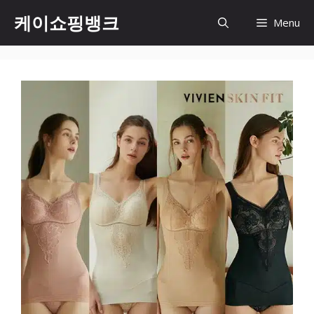
Skip
케이쇼핑뱅크
Menu
to
content