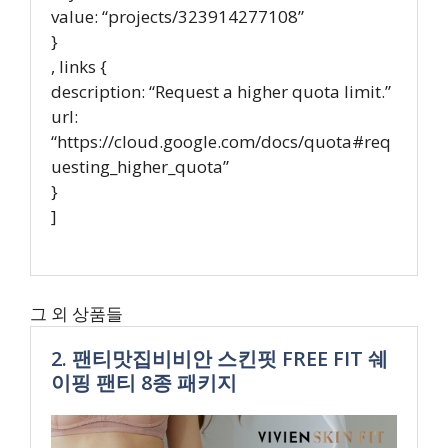
value: “projects/323914277108”
}
, links {
description: “Request a higher quota limit.”
url:
“https://cloud.google.com/docs/quota#req
uesting_higher_quota”
}
]
그 외 상품들
2. 팬티맛집비비안 스킨핏 FREE FIT 쉐
이핑 팬티 8종 패키지