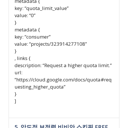
metadata {
key: “quota_limit_value”
value: “0”
}
metadata {
key: “consumer”
value: “projects/323914277108”
}
, links {
description: “Request a higher quota limit.”
url:
“https://cloud.google.com/docs/quota#req
uesting_higher_quota”
}
]
5. 압도적 보정력 비비안 스킨핏 FREE