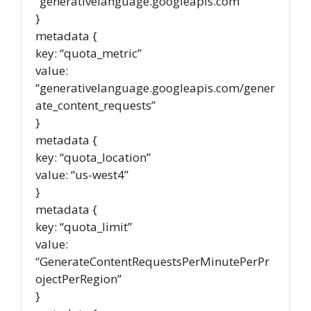
“generativelanguage.googleapis.com”
}
metadata {
key: “quota_metric”
value:
“generativelanguage.googleapis.com/gener
ate_content_requests”
}
metadata {
key: “quota_location”
value: “us-west4”
}
metadata {
key: “quota_limit”
value:
“GenerateContentRequestsPerMinutePerPr
ojectPerRegion”
}