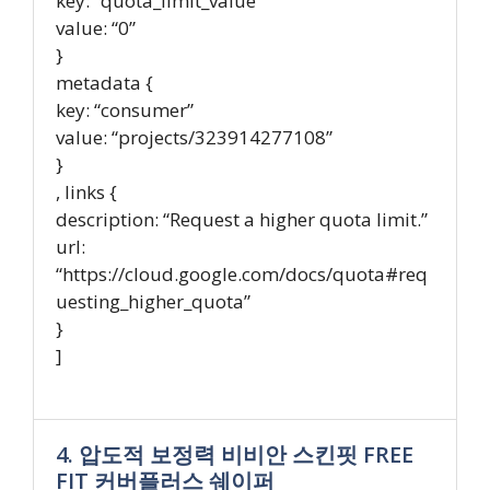
key: “quota_limit_value”
value: “0”
}
metadata {
key: “consumer”
value: “projects/323914277108”
}
, links {
description: “Request a higher quota limit.”
url:
“https://cloud.google.com/docs/quota#req
uesting_higher_quota”
}
]
4. 압도적 보정력 비비안 스킨핏 FREE
FIT 커버플러스 쉐이퍼