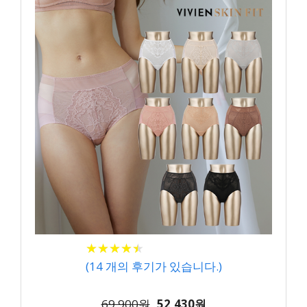
★
★
★
★
★
★
★
★
★
★
(
14
개의 후기가 있습니다.)
69,900원
52,430원