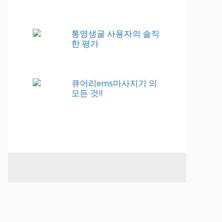
통영생굴 사용자의 솔직
한 평가
큐어리ems마사지기 의
모든 것!!