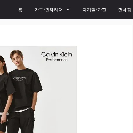
홈
가구/인테리어
디지털/가전
면세점