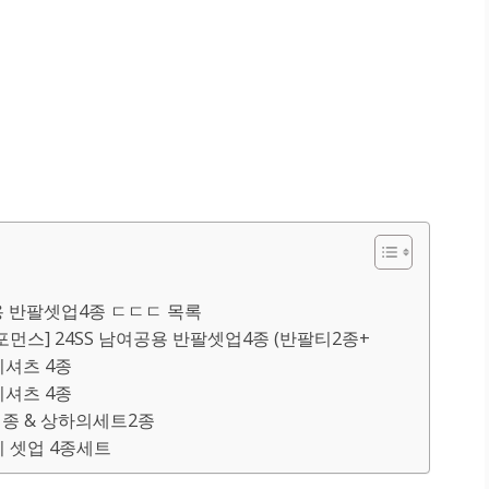
용 반팔셋업4종 ㄷㄷㄷ 목록
포먼스] 24SS 남여공용 반팔셋업4종 (반팔티2종+
팔티셔츠 4종
팔티셔츠 4종
티1종 & 상하의세트2종
지 셋업 4종세트