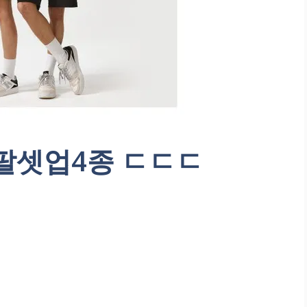
반팔셋업4종 ㄷㄷㄷ