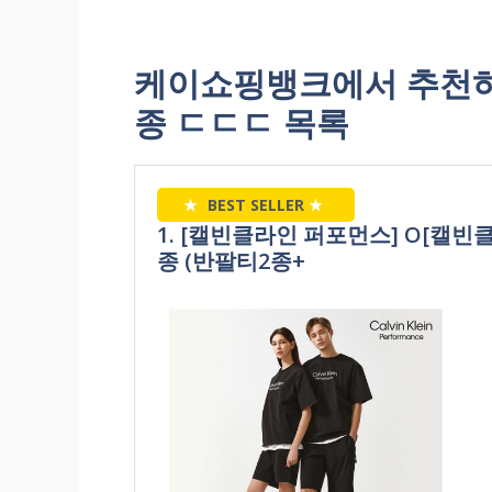
케이쇼핑뱅크에서 추천하는
종 ㄷㄷㄷ 목록
★
BEST SELLER
★
1. [캘빈클라인 퍼포먼스] O[캘빈
종 (반팔티2종+