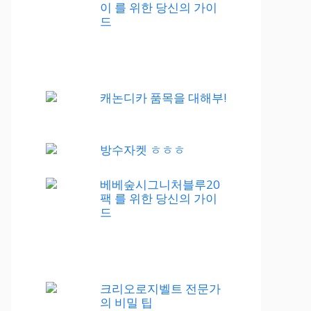
이 를 위한 당신의 가이
드
캐논디카 품목을 대해부!
방수자켓 ㅎㅎㅎ
베베숲시그니처블루20
팩 를 위한 당신의 가이
드
크리오로지벨트 전문가
의 비밀 팁