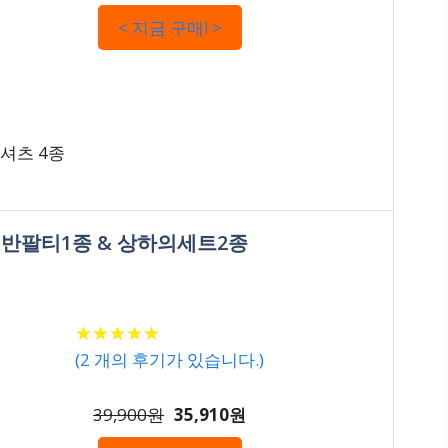
< 지금 구매! >
티셔츠 4종
공용 반팔티1종 & 상하의세트2종
★
★
★
★
★
★
★
★
★
★
(
2
개의 후기가 있습니다.)
39,900원
35,910원