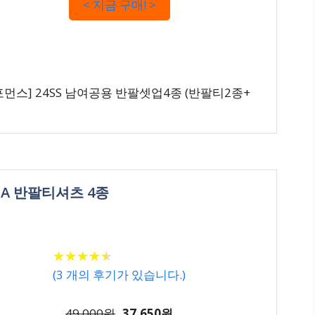
< 지금 구매! >
스] 24SS 남여공용 반팔셋업4종 (반팔티2종+
ONA 반팔티셔츠 4종
★
★
★
★
★
★
★
★
★
★
(
3
개의 후기가 있습니다.)
49,000원
37,650원