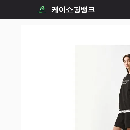
Skip
케이쇼핑뱅크
to
content