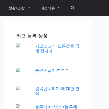
생활/건강
패션의류
최근 등록 상품
키오스크 의 모든것을 공
개 합니다.
중문손잡이 ㄷㄷㄷ
원목벤치의자 에 대한 진
실
블루레이+박스+블루레