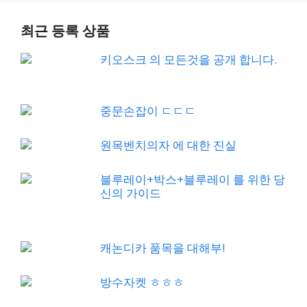
최근 등록 상품
키오스크 의 모든것을 공개 합니다.
중문손잡이 ㄷㄷㄷ
원목벤치의자 에 대한 진실
블루레이+박스+블루레이 를 위한 당
신의 가이드
캐논디카 품목을 대해부!
방수자켓 ㅎㅎㅎ