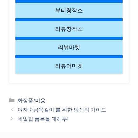
뷰티창작소
리뷰창작소
리뷰마켓
리뷰어마켓
Categories
화장품/미용
여자순금목걸이 를 위한 당신의 가이드
네일팁 품목을 대해부!