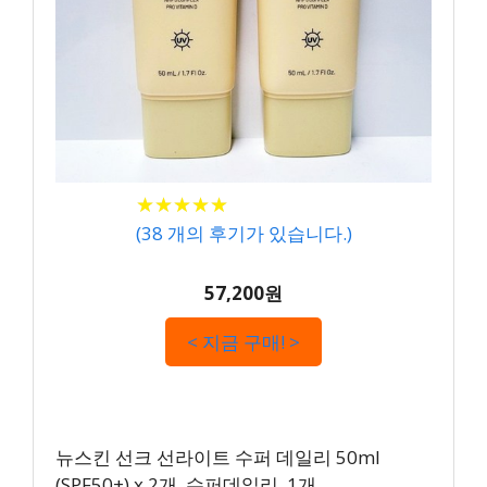
★
★
★
★
★
★
★
★
★
★
(
38
개의 후기가 있습니다.)
57,200원
< 지금 구매! >
뉴스킨 선크 선라이트 수퍼 데일리 50ml
(SPF50+) x 2개, 수퍼데일리, 1개