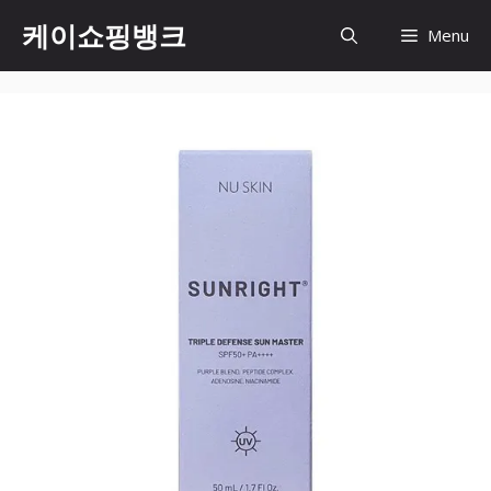
Skip
케이쇼핑뱅크
Menu
to
content