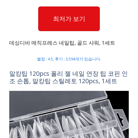
최저가 보기
데싱디바 매직프레스 네일팁, 골드 샤워, 1세트
별점 : 4.5, 후기 : 3,594개가 있습니다.
말캉팁 120pcs 폴리 젤 네일 연장 팁 코핀 인
조 손톱, 말캉팁 스틸레토 120pcs, 1세트