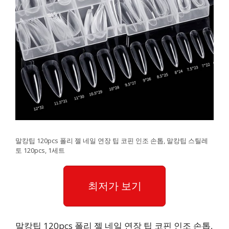
말캉팁 120pcs 폴리 젤 네일 연장 팁 코핀 인조 손톱, 말캉팁 스틸레
토 120pcs, 1세트
최저가 보기
말캉팁 120pcs 폴리 젤 네일 연장 팁 코핀 인조 손톱,