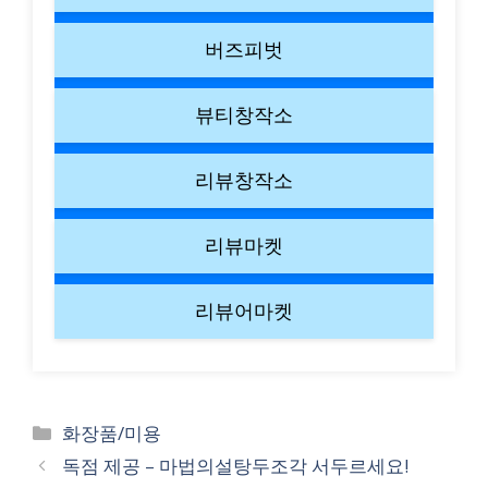
버즈피벗
뷰티창작소
리뷰창작소
리뷰마켓
리뷰어마켓
Categories
화장품/미용
독점 제공 – 마법의설탕두조각 서두르세요!