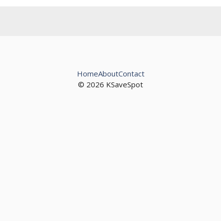
Home
About
Contact
© 2026 KSaveSpot