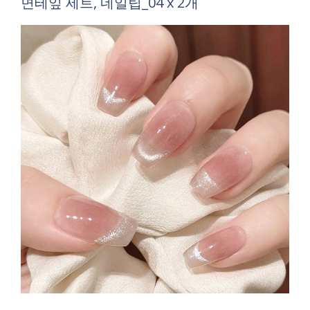
면테잎 세트, 네일팁_04 x 2개