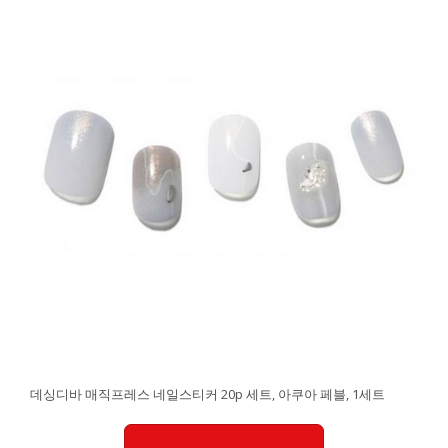
데싱디바 매직프레스 네일스티커 20p 세트, 아쿠아 페블, 1세트