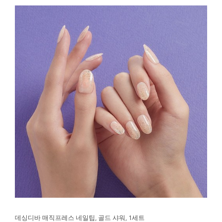
데싱디바 매직프레스 네일팁, 골드 샤워, 1세트