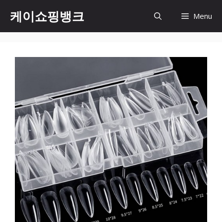
Skip
케이쇼핑뱅크
Menu
to
content