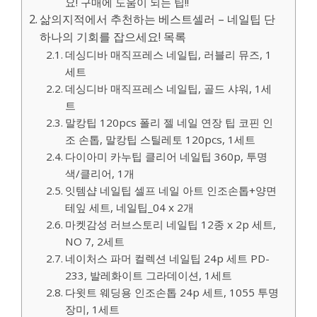
요! 구매에 도움이 되는 팁!!
삶의지적에서 추천하는 베스트셀러 – 네일팁 단
하나의 기회를 잡으세요! 목록
데싱디바 매직프레스 네일팁, 러블리 뮤즈, 1
세트
데싱디바 매직프레스 네일팁, 골드 샤워, 1세
트
말캉팁 120pcs 폴리 젤 네일 연장 팁 코핀 인
조 손톱, 말캉팁 스틸레토 120pcs, 1세트
다이아미 카누팁 클리어 네일팁 360p, 투명
색/클리어, 1개
잇템샵 네일팁 셀프 네일 아트 인조손톱+양면
테잎 세트, 네일팁_04 x 2개
마켓감성 러브스토리 네일팁 12종 x 2p 세트,
NO 7, 2세트
네이처스 파머 컬렉션 네일팁 24p 세트 PD-
233, 발레화이트 그라데이션, 1세트
다윗트 웨딩용 인조손톱 24p 세트, 1055 투명
장미, 1세트