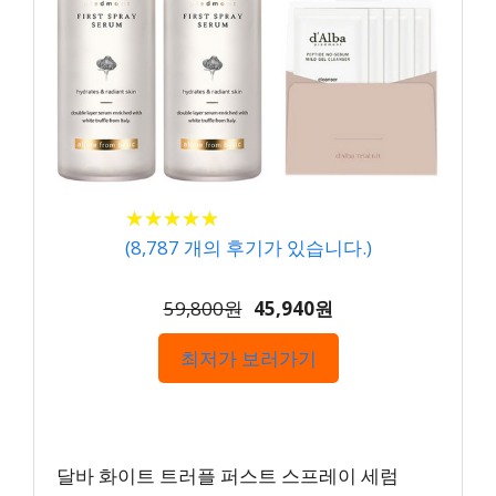
★
★
★
★
★
★
★
★
★
★
(
8,787
개의 후기가 있습니다.)
59,800원
45,940원
최저가 보러가기
달바 화이트 트러플 퍼스트 스프레이 세럼