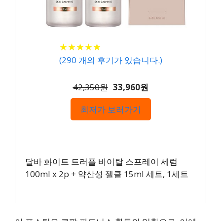
★
★
★
★
★
★
★
★
★
★
(
290
개의 후기가 있습니다.)
42,350원
33,960원
최저가 보러가기
달바 화이트 트러플 바이탈 스프레이 세럼
100ml x 2p + 약산성 젤클 15ml 세트, 1세트