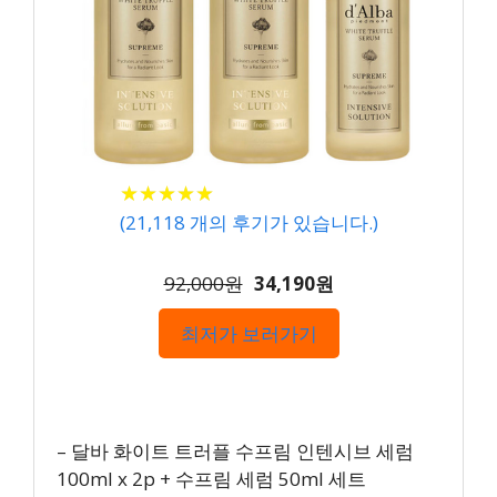
★
★
★
★
★
★
★
★
★
★
(
21,118
개의 후기가 있습니다.)
92,000원
34,190원
최저가 보러가기
– 달바 화이트 트러플 수프림 인텐시브 세럼
100ml x 2p + 수프림 세럼 50ml 세트