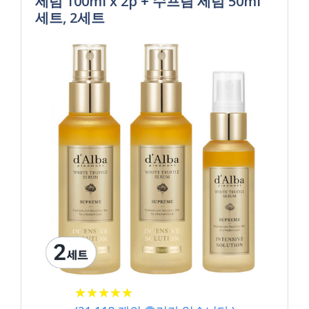
세럼 100ml x 2p + 수프림 세럼 50ml
세트, 2세트
★
★
★
★
★
★
★
★
★
★