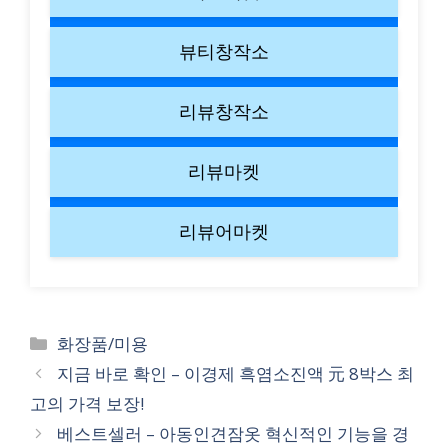
뷰티창작소
리뷰창작소
리뷰마켓
리뷰어마켓
Categories
화장품/미용
지금 바로 확인 – 이경제 흑염소진액 元 8박스 최
고의 가격 보장!
베스트셀러 – 아동인견잠옷 혁신적인 기능을 경