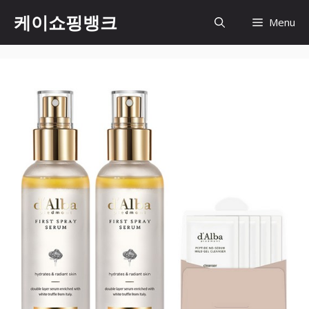
Skip
케이쇼핑뱅크
Menu
to
content