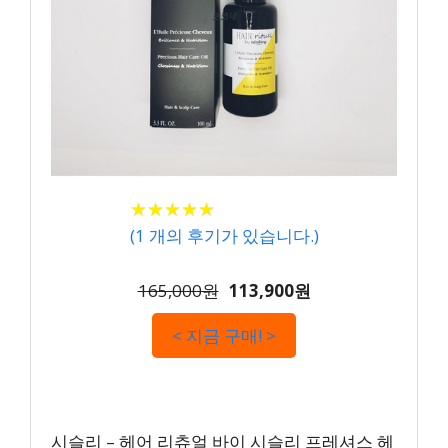
★
★
★
★
★
★
★
★
★
★
(
1
개의 후기가 있습니다.)
165,000원
113,900원
< 지금 구매! >
시슬리 – 헤어 리츄얼 바이 시슬리 프레셔스 헤