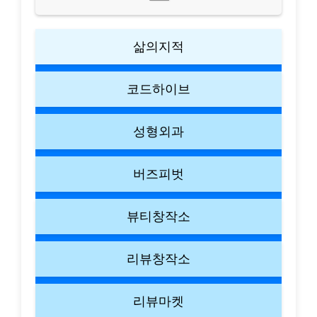
삶의지적
코드하이브
성형외과
버즈피벗
뷰티창작소
리뷰창작소
리뷰마켓