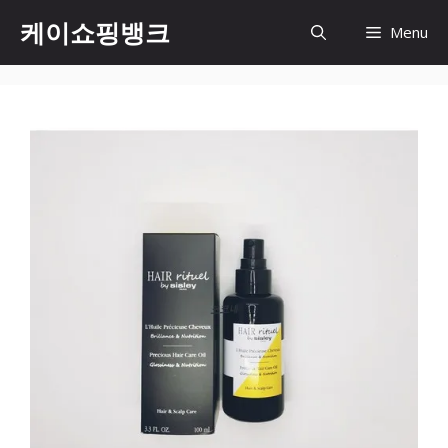
Skip
케이쇼핑뱅크
Menu
to
content