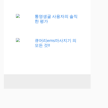
통영생굴 사용자의 솔직
한 평가
큐어리ems마사지기 의
모든 것!!