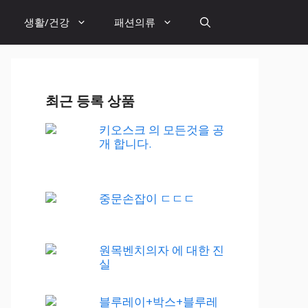
생활/건강
패션의류
최근 등록 상품
키오스크 의 모든것을 공
개 합니다.
중문손잡이 ㄷㄷㄷ
원목벤치의자 에 대한 진
실
블루레이+박스+블루레