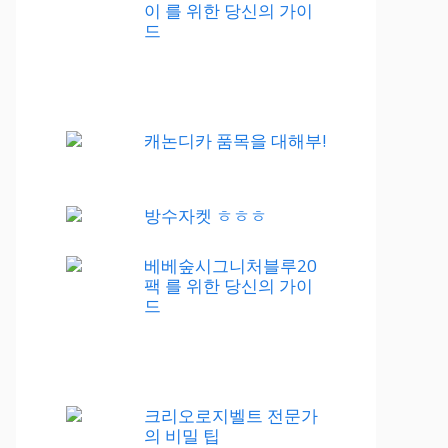
이 를 위한 당신의 가이
드
캐논디카 품목을 대해부!
방수자켓 ㅎㅎㅎ
베베숲시그니처블루20
팩 를 위한 당신의 가이
드
크리오로지벨트 전문가
의 비밀 팁