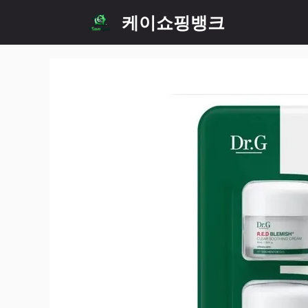
Skip
케이쇼핑뱅크
to
content