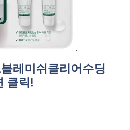
드블레미쉬클리어수딩
 클릭!