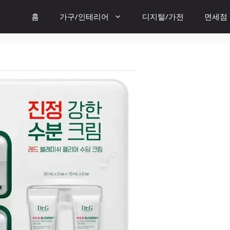
홈
가구/인테리어
디지털/가전
면세점