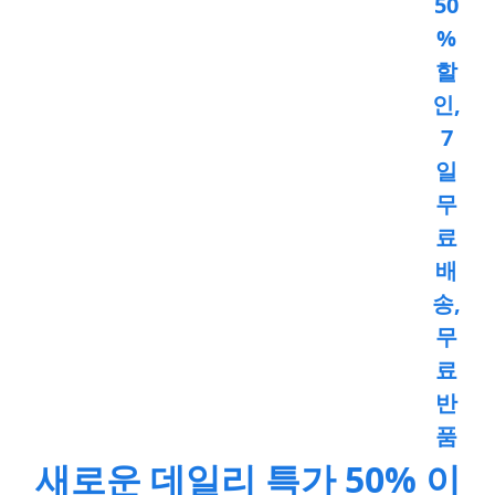
50
%
할
인,
7
일
무
료
배
송,
무
료
반
품
새로운 데일리 특가 50% 이