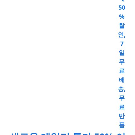
50
%
할
인,
7
일
무
료
배
송,
무
료
반
품