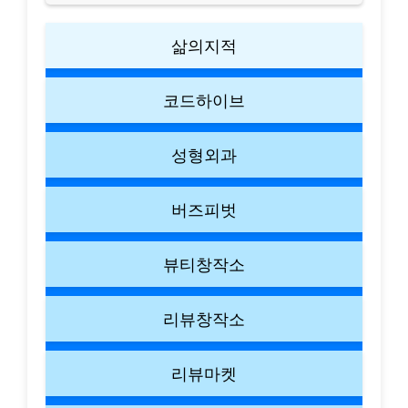
삶의지적
코드하이브
성형외과
버즈피벗
뷰티창작소
리뷰창작소
리뷰마켓