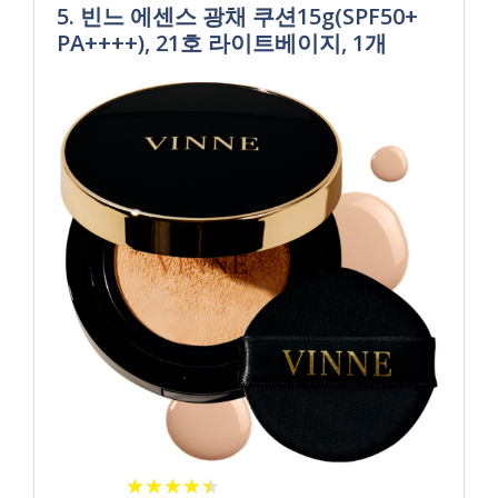
5. 빈느 에센스 광채 쿠션15g(SPF50+
PA++++), 21호 라이트베이지, 1개
★
★
★
★
★
★
★
★
★
★