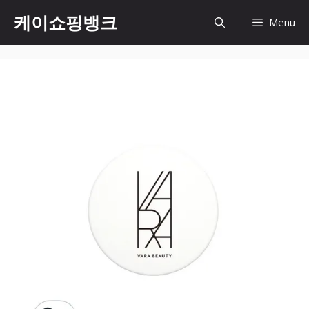
Skip
케이쇼핑뱅크
Menu
to
content