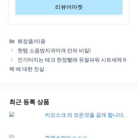
리뷰어마켓
Categories
화장품/미용
핫템 소음방지귀마개 만의 비밀!
인기터지는 테크 한장빨래 듀얼파워 시트세제 6
팩 에 대한 진실
최근 등록 상품
키오스크 의 모든것을 공개 합니다.
중문손잡이 ㄷㄷㄷ